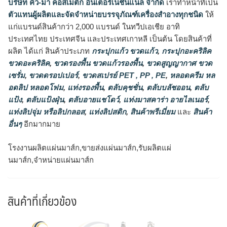
บริษัท คิว-มา คอสเมติก อินเตอร์เนชั่นแนล จำกัด
เราทำหน้าที่เป็น
ตัวแทนผู้ผลิตและจัดจำหน่ายบรรจุภัณฑ์เครื่องสำอางทุกชนิด
ให้
แก่แบรนด์สินค้ากว่า 2,000 แบรนด์ ในทวีปเอเชีย อาทิ
ประเทศไทย ประเทศจีน และประเทศเกาหลี เป็นต้น โดยสินค้าที่
ผลิต ได้แก่ สินค้าประเภท
กระปุกแก้ว ขวดแก้ว
,
กระปุกอะคริลิค
ขวดอะคริลิค
,
ขวดรองพื้น ขวดแก้วรองพื้น
,
ขวดสูญญากาศ ขวด
เซรั่ม
,
ขวดดรอปเปอร์
,
ขวดสเปรย์ PET , PP , PE
,
หลอดครีม หล
อดลิป หลอดโฟม
,
แท่งรองพื้น
,
ตลับคุชชั่น
,
ตลับบลัชออน
,
ตลับ
แป้ง
,
ตลับแป้งฝุ่น
,
ตลับอายแชโดว์
,
แท่งมาสคาร่า อายไลเนอร์
,
แท่งลิปจุ่ม หรือลิปกลอส
,
แท่งลิปสติก
,
สินค้าพรีเมี่ยม
และ
สินค้า
อื่นๆ
อีกมากมาย
โรงงานผลิตแผ่นมาส์ก,ขายส่งแผ่นมาส์ก,รับผลิตแผ่
นมาส์ก,จำหน่ายแผ่นมาส์ก
สินค้าที่เกี่ยวข้อง