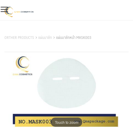
Skip
to
content
สินค้าของเรา
ORTHER PRODUCTS
แผ่นมาส์ก
แผ่นมาส์กหน้า MASK003
Touch to zoom