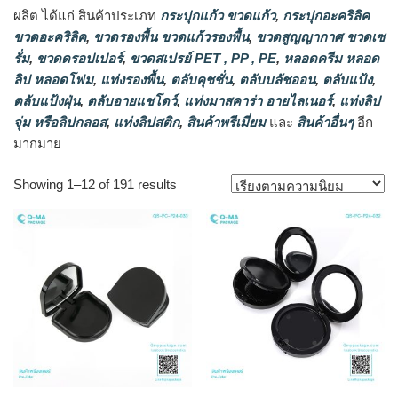
ผลิต ได้แก่ สินค้าประเภท
กระปุกแก้ว ขวดแก้ว
,
กระปุกอะคริลิค
ขวดอะคริลิค
,
ขวดรองพื้น ขวดแก้วรองพื้น
,
ขวดสูญญากาศ ขวดเซ
รั่ม
,
ขวดดรอปเปอร์
,
ขวดสเปรย์ PET , PP , PE
,
หลอดครีม หลอด
ลิป หลอดโฟม
,
แท่งรองพื้น
,
ตลับคุชชั่น
,
ตลับบลัชออน
,
ตลับแป้ง
,
ตลับแป้งฝุ่น
,
ตลับอายแชโดว์
,
แท่งมาสคาร่า อายไลเนอร์
,
แท่งลิป
จุ่ม หรือลิปกลอส
,
แท่งลิปสติก
,
สินค้าพรีเมี่ยม
และ
สินค้าอื่นๆ
อีก
มากมาย
Sorted
Showing 1–12 of 191 results
by
popularity