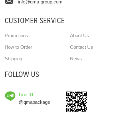
info@qma-group.com
CUSTOMER SERVICE
Promotions
About Us
How to Order
Contact Us
Shipping
News
FOLLOW US
Line ID
@qmapackage