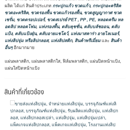
ผลิต ได้แก่ สินค้าประเภท
กระปุกแก้ว ขวดแก้ว
,
กระปุกอะคริลิค
ขวดอะคริลิค
,
ขวดรองพื้น ขวดแก้วรองพื้น
,
ขวดสูญญากาศ ขวด
เซรั่ม
,
ขวดดรอปเปอร์
,
ขวดสเปรย์ PET , PP , PE
,
หลอดครีม หล
อดลิป หลอดโฟม
,
แท่งรองพื้น
,
ตลับคุชชั่น
,
ตลับบลัชออน
,
ตลับ
แป้ง
,
ตลับแป้งฝุ่น
,
ตลับอายแชโดว์
,
แท่งมาสคาร่า อายไลเนอร์
,
แท่งลิปจุ่ม หรือลิปกลอส
,
แท่งลิปสติก
,
สินค้าพรีเมี่ยม
และ
สินค้า
อื่นๆ
อีกมากมาย
แผ่นพลาสติก, แผ่นพลาสติกใส, ฟิล์มพลาสติก, แผ่นปิดหน้าแป้ง,
แผ่นใสปิดหน้าแป้ง
สินค้าที่เกี่ยวข้อง