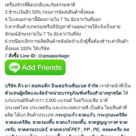
เครื่องจักรที่ผิดปกติและภัยธรรมชาติ
3.ชำระเงินอีก 50% ก่อนการจัดส่งสินค้าทั้งหมด
4.ใบเสนอราคานี้มีผลภายใน 7 วัน นับจากวันที่ออก
5.หากสินค้าบกพร่องหรือมีปัญหาด้านคุณภาพให้แจ้งเป็นลาย
ลักษณ์อักษรภายใน 7 วัน นับจากวันที่ส่ง
6.กรณียกเลิกการผลิตสินค้าหลังมัดจำแล้วผู้ซื้อต้องชำระค่าสินค้า
ทั้งหมด 100% ให้บริษัท
7.
สั่งซื้อ Line ID:
@qmapackage
บริษัท คิว-มา คอสเมติก อินเตอร์เนชั่นแนล จำกัด
เราทำหน้าที่เป็น
ตัวแทนผู้ผลิตและจัดจำหน่ายบรรจุภัณฑ์เครื่องสำอางทุกชนิด
ให้
แก่แบรนด์สินค้ากว่า 2,000 แบรนด์ ในทวีปเอเชีย อาทิ
ประเทศไทย ประเทศจีน และประเทศเกาหลี เป็นต้น โดยสินค้าที่
ผลิต ได้แก่ สินค้าประเภท
กระปุกแก้ว ขวดแก้ว
,
กระปุกอะคริลิค
ขวดอะคริลิค
,
ขวดรองพื้น ขวดแก้วรองพื้น
,
ขวดสูญญากาศ ขวด
เซรั่ม
,
ขวดดรอปเปอร์
,
ขวดสเปรย์ PET , PP , PE
,
หลอดครีม หล