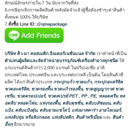
ลักษณ์อักษรภายใน 7 วัน นับจากวันที่ส่ง
6.กรณียกเลิกการผลิตสินค้าหลังมัดจำแล้วผู้ซื้อต้องชำระค่าสินค้า
ทั้งหมด 100% ให้บริษัท
7.
สั่งซื้อ Line ID:
@qmapackage
บริษัท คิว-มา คอสเมติก อินเตอร์เนชั่นแนล จำกัด
เราทำหน้าที่เป็น
ตัวแทนผู้ผลิตและจัดจำหน่ายบรรจุภัณฑ์เครื่องสำอางทุกชนิด
ให้
แก่แบรนด์สินค้ากว่า 2,000 แบรนด์ ในทวีปเอเชีย อาทิ
ประเทศไทย ประเทศจีน และประเทศเกาหลี เป็นต้น โดยสินค้าที่
ผลิต ได้แก่ สินค้าประเภท
กระปุกแก้ว ขวดแก้ว
,
กระปุกอะคริลิค
ขวดอะคริลิค
,
ขวดรองพื้น ขวดแก้วรองพื้น
,
ขวดสูญญากาศ ขวด
เซรั่ม
,
ขวดดรอปเปอร์
,
ขวดสเปรย์ PET , PP , PE
,
หลอดครีม หล
อดลิป หลอดโฟม
,
แท่งรองพื้น
,
ตลับคุชชั่น
,
ตลับบลัชออน
,
ตลับ
แป้ง
,
ตลับแป้งฝุ่น
,
ตลับอายแชโดว์
,
แท่งมาสคาร่า อายไลเนอร์
,
แท่งลิปจุ่ม หรือลิปกลอส
,
แท่งลิปสติก
,
สินค้าพรีเมี่ยม
และ
สินค้า
อื่นๆ
อีกมากมาย