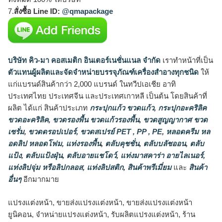
7.
สั่งซื้อ Line ID:
@qmapackage
บริษัท คิว-มา คอสเมติก อินเตอร์เนชั่นแนล จำกัด
เราทำหน้าที่เป็น
ตัวแทนผู้ผลิตและจัดจำหน่ายบรรจุภัณฑ์เครื่องสำอางทุกชนิด
ให้
แก่แบรนด์สินค้ากว่า 2,000 แบรนด์ ในทวีปเอเชีย อาทิ
ประเทศไทย ประเทศจีน และประเทศเกาหลี เป็นต้น โดยสินค้าที่
ผลิต ได้แก่ สินค้าประเภท
กระปุกแก้ว ขวดแก้ว
,
กระปุกอะคริลิค
ขวดอะคริลิค
,
ขวดรองพื้น ขวดแก้วรองพื้น
,
ขวดสูญญากาศ ขวด
เซรั่ม
,
ขวดดรอปเปอร์
,
ขวดสเปรย์ PET , PP , PE
,
หลอดครีม หล
อดลิป หลอดโฟม
,
แท่งรองพื้น
,
ตลับคุชชั่น
,
ตลับบลัชออน
,
ตลับ
แป้ง
,
ตลับแป้งฝุ่น
,
ตลับอายแชโดว์
,
แท่งมาสคาร่า อายไลเนอร์
,
แท่งลิปจุ่ม หรือลิปกลอส
,
แท่งลิปสติก
,
สินค้าพรีเมี่ยม
และ
สินค้า
อื่นๆ
อีกมากมาย
แปรงแต่งหน้า, ขายส่งแปรงแต่งหน้า, ขายส่งแปรงแต่งหน้า
ยูนิคอน, จำหน่ายแปรงแต่งหน้า, รับผลิตแปรงแต่งหน้า, ร้าน