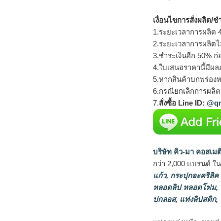
เงื่อนไขการสั่งผลิต/ช
1.ระยะเวลาการผลิต 4
2.ระยะเวลาการผลิตไ
3.ชำระเงินอีก 50% ก่
4.ใบเสนอราคานี้มีผลภ
5.หากสินค้าบกพร่องห
6.กรณียกเลิกการผลิตส
7.
สั่งซื้อ Line ID:
@qm
บริษัท คิว-มา คอสเมต
กว่า 2,000 แบรนด์ ใ
แก้ว
,
กระปุกอะคริลิค
หลอดลิป หลอดโฟม
,
ปกลอส
,
แท่งลิปสติก
,