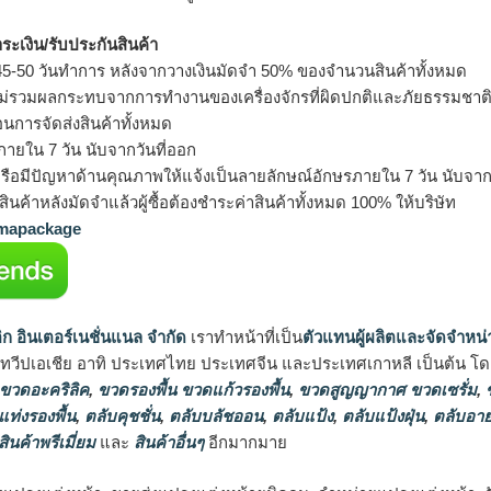
ำระเงิน/รับประกันสินค้า
5-50 วันทำการ หลังจากวางเงินมัดจำ 50% ของจำนวนสินค้าทั้งหมด
ม่รวมผลกระทบจากการทำงานของเครื่องจักรที่ผิดปกติและภัยธรรมชาต
อนการจัดส่งสินค้าทั้งหมด
ายใน 7 วัน นับจากวันที่ออก
รือมีปัญหาด้านคุณภาพให้แจ้งเป็นลายลักษณ์อักษรภายใน 7 วัน นับจากวั
ินค้าหลังมัดจำแล้วผู้ซื้อต้องชำระค่าสินค้าทั้งหมด 100% ให้บริษัท
apackage
ิก อินเตอร์เนชั่นแนล จำกัด
เราทำหน้าที่เป็น
ตัวแทนผู้ผลิตและจัดจำหน่
นทวีปเอเชีย อาทิ ประเทศไทย ประเทศจีน และประเทศเกาหลี เป็นต้น โดยส
 ขวดอะคริลิค
,
ขวดรองพื้น ขวดแก้วรองพื้น
,
ขวดสูญญากาศ ขวดเซรั่ม
,
ข
แท่งรองพื้น
,
ตลับคุชชั่น
,
ตลับบลัชออน
,
ตลับแป้ง
,
ตลับแป้งฝุ่น
,
ตลับอาย
สินค้าพรีเมี่ยม
และ
สินค้าอื่นๆ
อีกมากมาย