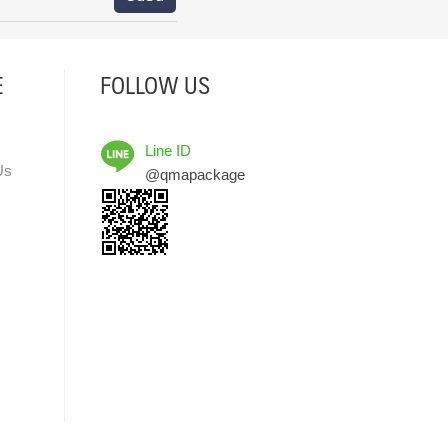
E
FOLLOW US
Line ID
Us
@qmapackage