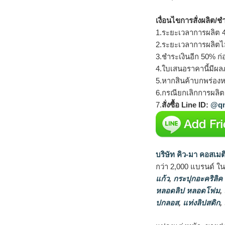
เงื่อนไขการสั่งผลิต/ช
1.ระยะเวลาการผลิต 4
2.ระยะเวลาการผลิตไ
3.ชำระเงินอีก 50% ก่
4.ใบเสนอราคานี้มีผลภ
5.หากสินค้าบกพร่องห
6.กรณียกเลิกการผลิตส
7.
สั่งซื้อ Line ID:
@qm
บริษัท คิว-มา คอสเมต
กว่า 2,000 แบรนด์ ใ
แก้ว
,
กระปุกอะคริลิค
หลอดลิป หลอดโฟม
,
ปกลอส
,
แท่งลิปสติก
,