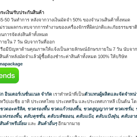
ำระเงิน/รับประกันสินค้า
5-50 วันทำการ หลังจากวางเงินมัดจำ 50% ของจำนวนสินค้าทั้งหมด
ม่รวมผลกระทบจากการทำงานของเครื่องจักรที่ผิดปกติและภัยธรรมชาต
อนการจัดส่งสินค้าทั้งหมด
ายใน 7 วัน นับจากวันที่ออก
รือมีปัญหาด้านคุณภาพให้แจ้งเป็นลายลักษณ์อักษรภายใน 7 วัน นับจากวั
ินค้าหลังมัดจำแล้วผู้ซื้อต้องชำระค่าสินค้าทั้งหมด 100% ให้บริษัท
apackage
ิก อินเตอร์เนชั่นแนล จำกัด
เราทำหน้าที่เป็น
ตัวแทนผู้ผลิตและจัดจำหน่
นทวีปเอเชีย อาทิ ประเทศไทย ประเทศจีน และประเทศเกาหลี เป็นต้น โดยส
 ขวดอะคริลิค
,
ขวดรองพื้น ขวดแก้วรองพื้น
,
ขวดสูญญากาศ ขวดเซรั่ม
,
ข
แท่งรองพื้น
,
ตลับคุชชั่น
,
ตลับบลัชออน
,
ตลับแป้ง
,
ตลับแป้งฝุ่น
,
ตลับอาย
สินค้าพรีเมี่ยม
และ
สินค้าอื่นๆ
อีกมากมาย