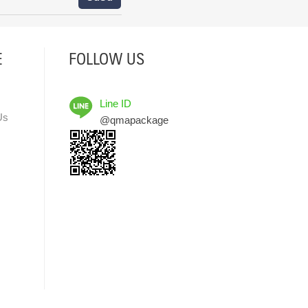
E
FOLLOW US
Line ID
Us
@qmapackage