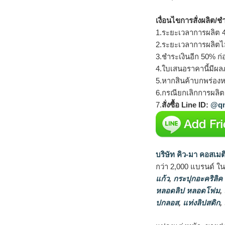
เงื่อนไขการสั่งผลิต/ช
1.ระยะเวลาการผลิต 4
2.ระยะเวลาการผลิตไ
3.ชำระเงินอีก 50% ก่
4.ใบเสนอราคานี้มีผลภ
5.หากสินค้าบกพร่องห
6.กรณียกเลิกการผลิตส
7.
สั่งซื้อ Line ID:
@qm
บริษัท คิว-มา คอสเมต
กว่า 2,000 แบรนด์ ใ
แก้ว
,
กระปุกอะคริลิค
หลอดลิป หลอดโฟม
,
ปกลอส
,
แท่งลิปสติก
,