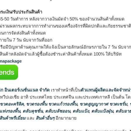
ำระเงิน/รับประกันสินค้า
5-50 วันทำการ หลังจากวางเงินมัดจำ 50% ของจำนวนสินค้าทั้งหมด
ม่รวมผลกระทบจากการทำงานของเครื่องจักรที่ผิดปกติและภัยธรรมชาต
อนการจัดส่งสินค้าทั้งหมด
ายใน 7 วัน นับจากวันที่ออก
รือมีปัญหาด้านคุณภาพให้แจ้งเป็นลายลักษณ์อักษรภายใน 7 วัน นับจากวั
ินค้าหลังมัดจำแล้วผู้ซื้อต้องชำระค่าสินค้าทั้งหมด 100% ให้บริษัท
apackage
ิก อินเตอร์เนชั่นแนล จำกัด
เราทำหน้าที่เป็น
ตัวแทนผู้ผลิตและจัดจำหน่
นทวีปเอเชีย อาทิ ประเทศไทย ประเทศจีน และประเทศเกาหลี เป็นต้น โดยส
 ขวดอะคริลิค
,
ขวดรองพื้น ขวดแก้วรองพื้น
,
ขวดสูญญากาศ ขวดเซรั่ม
,
ข
แท่งรองพื้น
,
ตลับคุชชั่น
,
ตลับบลัชออน
,
ตลับแป้ง
,
ตลับแป้งฝุ่น
,
ตลับอาย
สินค้าพรีเมี่ยม
และ
สินค้าอื่นๆ
อีกมากมาย