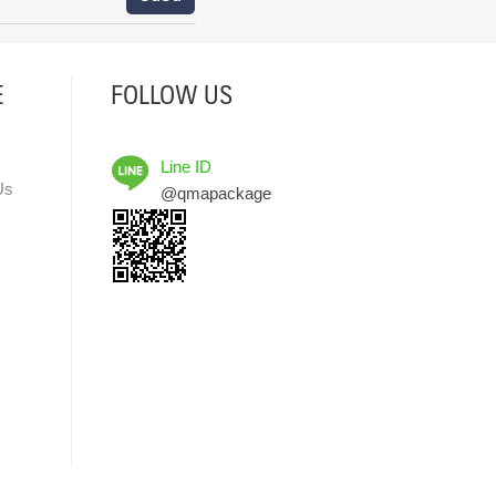
E
FOLLOW US
Line ID
Us
@qmapackage