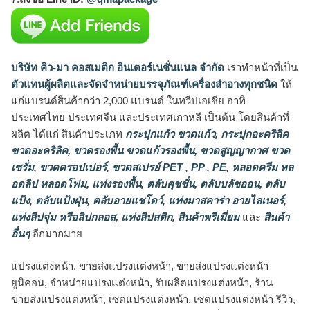
บริษัท คิว-มา คอสเมติก อินเตอร์เนชั่นแนล จำกัด
เราทำหน้าที่เป็น
ตัวแทนผู้ผลิตและจัดจำหน่ายบรรจุภัณฑ์เครื่องสำอางทุกชนิด
ให้
แก่แบรนด์สินค้ากว่า 2,000 แบรนด์ ในทวีปเอเชีย อาทิ
ประเทศไทย ประเทศจีน และประเทศเกาหลี เป็นต้น โดยสินค้าที่
ผลิต ได้แก่ สินค้าประเภท
กระปุกแก้ว ขวดแก้ว
,
กระปุกอะคริลิค
ขวดอะคริลิค
,
ขวดรองพื้น ขวดแก้วรองพื้น
,
ขวดสูญญากาศ ขวด
เซรั่ม
,
ขวดดรอปเปอร์
,
ขวดสเปรย์ PET , PP , PE
,
หลอดครีม หล
อดลิป หลอดโฟม
,
แท่งรองพื้น
,
ตลับคุชชั่น
,
ตลับบลัชออน
,
ตลับ
แป้ง
,
ตลับแป้งฝุ่น
,
ตลับอายแชโดว์
,
แท่งมาสคาร่า อายไลเนอร์
,
แท่งลิปจุ่ม หรือลิปกลอส
,
แท่งลิปสติก
,
สินค้าพรีเมี่ยม
และ
สินค้า
อื่นๆ
อีกมากมาย
แปรงแต่งหน้า, ขายส่งแปรงแต่งหน้า, ขายส่งแปรงแต่งหน้า
ยูนิคอน, จำหน่ายแปรงแต่งหน้า, รับผลิตแปรงแต่งหน้า, ร้าน
ขายส่งแปรงแต่งหน้า, เซตแปรงแต่งหน้า, เซตแปรงแต่งหน้า รีวิว,