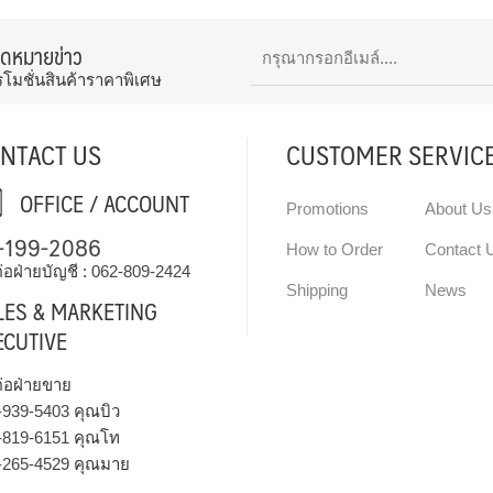
จดหมายข่าว
รโมชั่นสินค้าราคาพิเศษ
NTACT US
CUSTOMER SERVIC
OFFICE / ACCOUNT
Promotions
About Us
-199-2086
How to Order
Contact 
่อฝ่ายบัญชี :
062-809-2424
Shipping
News
LES & MARKETING
ECUTIVE
ต่อฝ่ายขาย
-939-5403
คุณบิว
-819-6151
คุณโท
-265-4529
คุณมาย