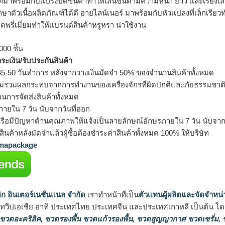
่า ที่มาพร้อมกับเเปรงปัดขนตาทำให้เส้นขนตามีความหนา ยาว เเละเรียงเ
าตัวเนื้อผลิตภัณฑ์ได้ดี อายไลน์เนอร์ มาพร้อมกับหัวเเปลงที่เล็กเรี
รดพรี่เมี่ยมทำให้เเบรนด์สินค้าหรูหรา น่าใช้งาน
000 ชิ้น
ำระเงิน/รับประกันสินค้า
5-50 วันทำการ หลังจากวางเงินมัดจำ 50% ของจำนวนสินค้าทั้งหมด
ม่รวมผลกระทบจากการทำงานของเครื่องจักรที่ผิดปกติและภัยธรรมชาต
อนการจัดส่งสินค้าทั้งหมด
ายใน 7 วัน นับจากวันที่ออก
รือมีปัญหาด้านคุณภาพให้แจ้งเป็นลายลักษณ์อักษรภายใน 7 วัน นับจากวั
ินค้าหลังมัดจำแล้วผู้ซื้อต้องชำระค่าสินค้าทั้งหมด 100% ให้บริษัท
apackage
ิก อินเตอร์เนชั่นแนล จำกัด
เราทำหน้าที่เป็น
ตัวแทนผู้ผลิตและจัดจำหน่
นทวีปเอเชีย อาทิ ประเทศไทย ประเทศจีน และประเทศเกาหลี เป็นต้น โดยส
 ขวดอะคริลิค
,
ขวดรองพื้น ขวดแก้วรองพื้น
,
ขวดสูญญากาศ ขวดเซรั่ม
,
ข