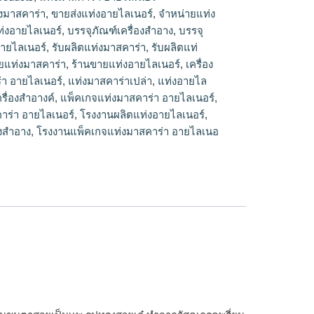
ยไลเนอร์,โรงงานผลิตแท่งมาสคาร่า,ขายส่งแท่ง
งมาสคาร่า
,
ขายส่งแท่งอายไลเนอร์
,
จำหน่ายแท่ง
งมาสคาร่า,รับผลิตแท่งมาสคาร่า,ร้านขายแท่ง
่งอายไลเนอร์
,
บรรจุภัณฑ์เครื่องสำอาง
,
บรรจุ
งอายไลเนอร์,แท่งมาสคาร่าเปล่า,แท่งอายไลเนอร์
อายไลเนอร์
,
รับผลิตแท่งมาสคาร่า
,
รับผลิตแท่
ยแท่งมาสคาร่า
,
ร้านขายแท่งอายไลเนอร์
,
เครื่อง
่า อายไลเนอร์
,
แท่งมาสคาร่าเปล่า
,
แท่งอายไล
รื่องสำอางค์
,
แพ็คเกจแท่งมาสคาร่า อายไลเนอร์
,
าร่า อายไลเนอร์
,
โรงงานผลิตแท่งอายไลเนอร์
,
องสำอาง
,
โรงงานแพ็คเกจแท่งมาสคาร่า อายไลเนอ