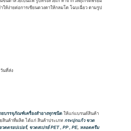
ส้นขนตาสวยเป็นเเพ รูปทรงสวยเก๋ ทำจากวัสดุเกรดพรี่ยม
ยวทำให้ง่ายต่อการเขียนดวงตาให้กลมโต โฉบเฉี่ยว ตามรูป
ิ
นที่ส่ง
ายบรรจุภัณฑ์เครื่องสำอางทุกชนิด
ให้แก่แบรนด์สินค้า
ินค้าที่ผลิต ได้แก่ สินค้าประเภท
กระปุกแก้ว ขวด
วดดรอปเปอร์
,
ขวดสเปรย์ PET , PP , PE
,
หลอดครีม