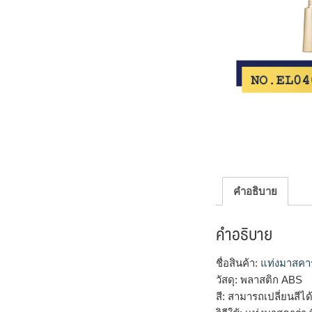
คำอธิบาย
คำอธิบาย
ชื่อสินค้า:
แท่งมาสคาร
วัสดุ: พลาสติก ABS
สี: สามารถเปลี่ยนสี