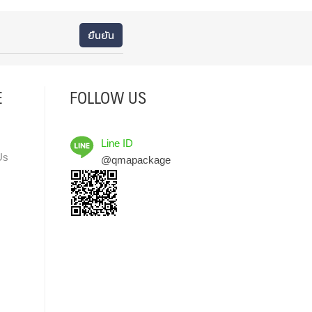
E
FOLLOW US
Line ID
Us
@qmapackage