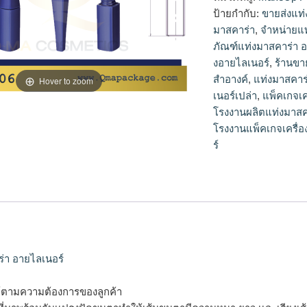
เนอร์,จำหน่ายแท่งอา
ป้ายกำกับ:
ขายส่งแท่
มาสคาร่า,จำหน่ายแท่
มาสคาร่า
,
จำหน่ายแท
มาสคาร่า,ร้านขายแท่
ภัณฑ์แท่งมาสคาร่า 
เปล่า
งอายไลเนอร์
,
ร้านขา
สำอางค์
,
แท่งมาสคาร
Hover to zoom
เนอร์เปล่า
,
แพ็คเกจเค
โรงงานผลิตแท่งมาสค
โรงงานแพ็คเกจเครื่
ร์
่า อายไลเนอร์
ได้ตามความต้องการของลูกค้า