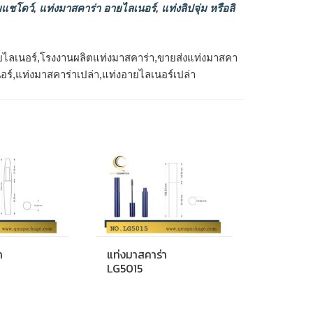
แชโดว์
,
แท่งมาสคาร่า อายไลเนอร์
,
แท่งลิปจุ่ม หรือลิ
ยไลเนอร์,โรงงานผลิตแท่งมาสคาร่า,ขายส่งแท่งมาสคา
ร์,แท่งมาสคาร่าเปล่า,แท่งอายไลเนอร์เปล่า
า
แท่งมาสคาร่า
LG5015