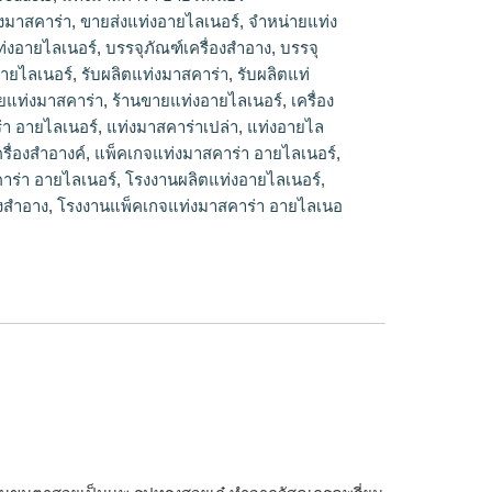
ยไลเนอร์,โรงงานผลิตแท่งมาสคาร่า,ขายส่งแท่ง
งมาสคาร่า
,
ขายส่งแท่งอายไลเนอร์
,
จำหน่ายแท่ง
งมาสคาร่า,รับผลิตแท่งมาสคาร่า,ร้านขายแท่ง
่งอายไลเนอร์
,
บรรจุภัณฑ์เครื่องสำอาง
,
บรรจุ
งอายไลเนอร์,แท่งมาสคาร่าเปล่า,แท่งอายไลเนอร์
อายไลเนอร์
,
รับผลิตแท่งมาสคาร่า
,
รับผลิตแท่
ยแท่งมาสคาร่า
,
ร้านขายแท่งอายไลเนอร์
,
เครื่อง
่า อายไลเนอร์
,
แท่งมาสคาร่าเปล่า
,
แท่งอายไล
รื่องสำอางค์
,
แพ็คเกจแท่งมาสคาร่า อายไลเนอร์
,
าร่า อายไลเนอร์
,
โรงงานผลิตแท่งอายไลเนอร์
,
องสำอาง
,
โรงงานแพ็คเกจแท่งมาสคาร่า อายไลเนอ