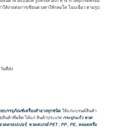
ส้นขนตาสวยเป็นเเพ รูปทรงสวยเก๋ ทำจากวัสดุเกรดพรี่ยม
ยวทำให้ง่ายต่อการเขียนดวงตาให้กลมโต โฉบเฉี่ยว ตามรูป
ิ
นที่ส่ง
ายบรรจุภัณฑ์เครื่องสำอางทุกชนิด
ให้แก่แบรนด์สินค้า
ินค้าที่ผลิต ได้แก่ สินค้าประเภท
กระปุกแก้ว ขวด
วดดรอปเปอร์
,
ขวดสเปรย์ PET , PP , PE
,
หลอดครีม