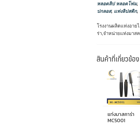
หลอดลิป หลอดโฟม
,
ปกลอส
,
แท่งลิปสติก
,
โรงงานผลิตแท่งอายไล
ร่า,จำหน่ายแท่งมาสค
สินค้าที่เกี่ยวข้อง
แท่งมาสคาร่า
MC5001