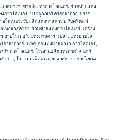
ยไลเนอร์,โรงงานผลิตแท่งมาสคาร่า,ขายส่งแท่ง
งมาสคาร่า
,
ขายส่งแท่งอายไลเนอร์
,
จำหน่ายแท่ง
งมาสคาร่า,รับผลิตแท่งมาสคาร่า,ร้านขายแท่ง
่งอายไลเนอร์
,
บรรจุภัณฑ์เครื่องสำอาง
,
บรรจุ
งอายไลเนอร์,แท่งมาสคาร่าเปล่า,แท่งอายไลเนอร์
อายไลเนอร์
,
รับผลิตแท่งมาสคาร่า
,
รับผลิตแท่
ยแท่งมาสคาร่า
,
ร้านขายแท่งอายไลเนอร์
,
เครื่อง
่า อายไลเนอร์
,
แท่งมาสคาร่าเปล่า
,
แท่งอายไล
รื่องสำอางค์
,
แพ็คเกจแท่งมาสคาร่า อายไลเนอร์
,
าร่า อายไลเนอร์
,
โรงงานผลิตแท่งอายไลเนอร์
,
องสำอาง
,
โรงงานแพ็คเกจแท่งมาสคาร่า อายไลเนอ