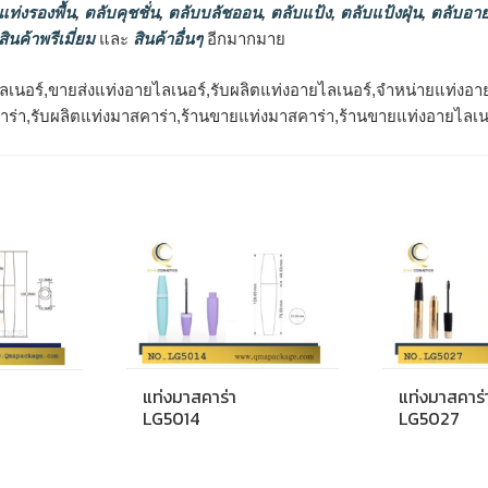
แท่งรองพื้น
,
ตลับคุชชั่น
,
ตลับบลัชออน
,
ตลับแป้ง
,
ตลับแป้งฝุ่น
,
ตลับอาย
สินค้าพรีเมี่ยม
และ
สินค้าอื่นๆ
อีกมากมาย
เนอร์,ขายส่งแท่งอายไลเนอร์,รับผลิตแท่งอายไลเนอร์,จำหน่ายแท่งอา
าร่า,รับผลิตแท่งมาสคาร่า,ร้านขายแท่งมาสคาร่า,ร้านขายแท่งอายไลเนอ
แท่งมาสคาร่า
แท่งมาสคาร่
LG5014
LG5027