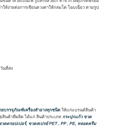
ส้นขนตาสวยเป็นเเพ รูปทรงสวยเก๋ ทำจากวัสดุเกรดพรี่ยม
ยวทำให้ง่ายต่อการเขียนดวงตาให้กลมโต โฉบเฉี่ยว ตามรูป
ิ
นที่ส่ง
ายบรรจุภัณฑ์เครื่องสำอางทุกชนิด
ให้แก่แบรนด์สินค้า
ินค้าที่ผลิต ได้แก่ สินค้าประเภท
กระปุกแก้ว ขวด
วดดรอปเปอร์
,
ขวดสเปรย์ PET , PP , PE
,
หลอดครีม