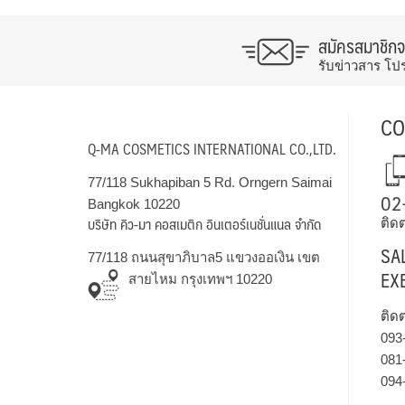
สมัครสมาชิก
รับข่าวสาร โป
CO
Q-MA COSMETICS INTERNATIONAL CO.,LTD.
77/118 Sukhapiban 5 Rd. Orngern Saimai
02
Bangkok 10220
บริษัท คิว-มา คอสเมติก อินเตอร์เนชั่นแนล จำกัด
ติดต
SA
77/118 ถนนสุขาภิบาล5 แขวงออเงิน เขต
EX
สายไหม กรุงเทพฯ 10220
ติด
093
081
094