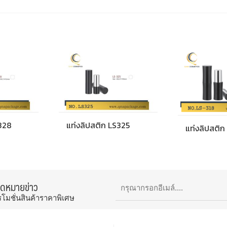
S328
แท่งลิปสติก LS325
แท่งลิปสติก
จดหมายข่าว
รโมชั่นสินค้าราคาพิเศษ