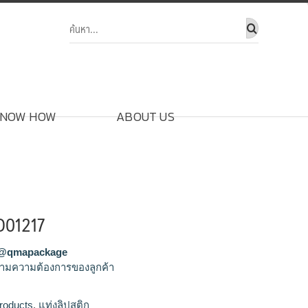
NOW HOW
ABOUT US
YD01217
@qmapackage
ามความต้องการของลูกค้า
ิก,จำหน่ายแท่งลิปสติก,รับผลิตแท่ง
roducts
,
แท่งลิปสติก