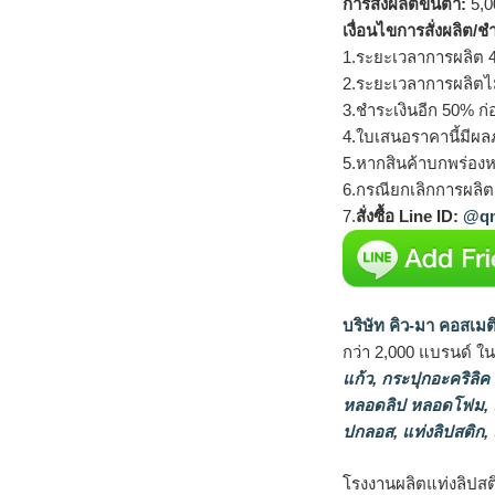
การสั่งผลิตขั้นต่ำ:
5,00
เงื่อนไขการสั่งผลิต/ช
1.ระยะเวลาการผลิต 4
2.ระยะเวลาการผลิตไ
3.ชำระเงินอีก 50% ก่
4.ใบเสนอราคานี้มีผลภ
5.หากสินค้าบกพร่องห
6.กรณียกเลิกการผลิตส
7.
สั่งซื้อ Line ID:
@qm
บริษัท คิว-มา คอสเมต
กว่า 2,000 แบรนด์ ใ
แก้ว
,
กระปุกอะคริลิค
หลอดลิป หลอดโฟม
,
ปกลอส
,
แท่งลิปสติก
,
โรงงานผลิตแท่งลิปสติ