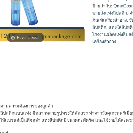
ลิปสติก,ขายส่งแท่งลิ
ป้ายกำกับ:
QmaCosm
ขายส่งแท่งลิปสติก
,
จ
ภัณฑ์เครื่องสำอาง
,
ร
ลิปสติก
,
แท่งใส่ลิปสต
โรงงานผลิตแท่งลิปสต
Hover to zoom
เครื่องสำอาง
ได้ตามความต้องการของลูกค้า
จุลิปสติกเเบบเเท่ง มีหลากหลายรูปทรงให้คัดสรร ทำจากวัสดุเกรดพรีเมี่ยม 
ให้เเบรนด์เป็นที่จดจำ เเท่งลิปสติกมีขนาดกะทัดรัด เเละใช้ง่ายได้สะ