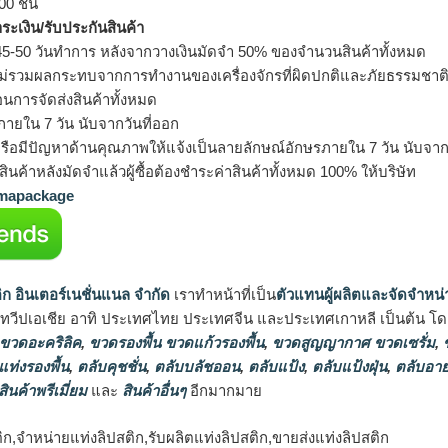
0 ชิ้น
ำระเงิน/รับประกันสินค้า
5-50 วันทำการ หลังจากวางเงินมัดจำ 50% ของจำนวนสินค้าทั้งหมด
ม่รวมผลกระทบจากการทำงานของเครื่องจักรที่ผิดปกติและภัยธรรมชาต
อนการจัดส่งสินค้าทั้งหมด
ายใน 7 วัน นับจากวันที่ออก
รือมีปัญหาด้านคุณภาพให้แจ้งเป็นลายลักษณ์อักษรภายใน 7 วัน นับจากวั
ินค้าหลังมัดจำแล้วผู้ซื้อต้องชำระค่าสินค้าทั้งหมด 100% ให้บริษัท
apackage
ิก อินเตอร์เนชั่นแนล จำกัด
เราทำหน้าที่เป็น
ตัวแทนผู้ผลิตและจัดจำหน่
นทวีปเอเชีย อาทิ ประเทศไทย ประเทศจีน และประเทศเกาหลี เป็นต้น โดยส
 ขวดอะคริลิค
,
ขวดรองพื้น ขวดแก้วรองพื้น
,
ขวดสูญญากาศ ขวดเซรั่ม
,
ข
แท่งรองพื้น
,
ตลับคุชชั่น
,
ตลับบลัชออน
,
ตลับแป้ง
,
ตลับแป้งฝุ่น
,
ตลับอาย
สินค้าพรีเมี่ยม
และ
สินค้าอื่นๆ
อีกมากมาย
ก,จำหน่ายแท่งลิปสติก,รับผลิตแท่งลิปสติก,ขายส่งแท่งลิปสติก