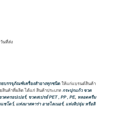
ิ
นที่ส่ง
ายบรรจุภัณฑ์เครื่องสำอางทุกชนิด
ให้แก่แบรนด์สินค้า
ินค้าที่ผลิต ได้แก่ สินค้าประเภท
กระปุกแก้ว ขวด
วดดรอปเปอร์
,
ขวดสเปรย์ PET , PP , PE
,
หลอดครีม
แชโดว์
,
แท่งมาสคาร่า อายไลเนอร์
,
แท่งลิปจุ่ม หรือลิ