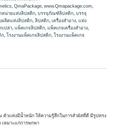
ปสติก
etics
,
QmaPackage
,
www.Qmapackage.com
,
ำหน่ายแท่งลิปสติก
,
บรรจุภัณฑ์ลิปสติก
,
บรรจุ
ับผลิตแท่งลิปสติก
,
ลิปสติก
,
เครื่องสำอาง
,
แท่ง
ิกเปล่า
,
แพ็คเกจลิปสติก
,
แพ็คเกจเครื่องสำอาง
,
ิก
,
โรงงานแพ็คเกจลิปสติก
,
โรงงานแพ็คเกจ
ตัวเเท่งมีน้ำหนัก ให้ความรู้สึกในการสำผัสที่ดี มีรูปทรง
ดวก เหมาะแก่การพกพา