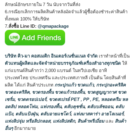
ลักษณ์อักษรภายใน 7 วัน นับจากวันที่ส่ง
6.กรณียกเลิกการผลิตสินค้าหลังมัดจำแล้วผู้ซื้อต้องชำระค่าสินค้า
ทั้งหมด 100% ให้บริษัท
7.
สั่งซื้อ Line ID:
@qmapackage
บริษัท คิว-มา คอสเมติก อินเตอร์เนชั่นแนล จำกัด
เราทำหน้าที่เป็น
ตัวแทนผู้ผลิตและจัดจำหน่ายบรรจุภัณฑ์เครื่องสำอางทุกชนิด
ให้
แก่แบรนด์สินค้ากว่า 2,000 แบรนด์ ในทวีปเอเชีย อาทิ
ประเทศไทย ประเทศจีน และประเทศเกาหลี เป็นต้น โดยสินค้าที่
ผลิต ได้แก่ สินค้าประเภท
กระปุกแก้ว ขวดแก้ว
,
กระปุกอะคริลิค
ขวดอะคริลิค
,
ขวดรองพื้น ขวดแก้วรองพื้น
,
ขวดสูญญากาศ ขวด
เซรั่ม
,
ขวดดรอปเปอร์
,
ขวดสเปรย์ PET , PP , PE
,
หลอดครีม หล
อดลิป หลอดโฟม
,
แท่งรองพื้น
,
ตลับคุชชั่น
,
ตลับบลัชออน
,
ตลับ
แป้ง
,
ตลับแป้งฝุ่น
,
ตลับอายแชโดว์
,
แท่งมาสคาร่า อายไลเนอร์
,
แท่งลิปจุ่ม หรือลิปกลอส
,
แท่งลิปสติก
,
สินค้าพรีเมี่ยม
และ
สินค้า
อื่นๆ
อีกมากมาย