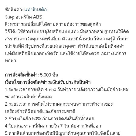
ชื่อสินค้า:
แท่งลิปสติก
วัสดุ: อะคริลิค ABS
สี: สามารถเปลี่ยนสีได้ตามความต้องการของลูกค้า
วิธีใช้: ใช้สำหรับบรรจุลิปสติกเเบบเเท่ง มีหลากหลายรูปทรงให้คัด
สรร ทำจากวัสดุเกรดพรีเมี่ยม ตัวเเท่งมีน้ำหนัก ให้ความรู้สึกในกา
รสำผัสที่ดี มีรูปทรงที่สวยเด่นสะดุดตา ทำให้เเบรนด์เป็นที่จดจำ
เเท่งลิปสติกมีขนาดกะทัดรัด เเละใช้ง่ายได้สะดวก เหมาะแก่การ
พกพา
การสั่งผลิตขั้นต่ำ:
5,000 ชิ้น
เงื่อนไขการสั่งผลิต/ชำระเงิน/รับประกันสินค้า
1.ระยะเวลาการผลิต 45-50 วันทำการ หลังจากวางเงินมัดจำ 50%
ของจำนวนสินค้าทั้งหมด
2.ระยะเวลาการผลิตไม่รวมผลกระทบจากการทำงานของ
เครื่องจักรที่ผิดปกติและภัยธรรมชาติ
3.ชำระเงินอีก 50% ก่อนการจัดส่งสินค้าทั้งหมด
4.ใบเสนอราคานี้มีผลภายใน 7 วัน นับจากวันที่ออก
5.หากสินค้าบกพร่องหรือมีปัญหาด้านคุณภาพให้แจ้งเป็นลาย