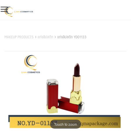
Skip
to
content
สินค้าของเรา
MAKEUP PRODUCTS
แท่งลิปสติก
แท่งลิปสติก YD01133
Touch to zoom