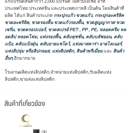
แก่แบรนด์สินค้ากว่า 2,000 แบรนด์ ในทวีปเอเชีย อาทิ
ประเทศไทย ประเทศจีน และประเทศเกาหลี เป็นต้น โดยสินค้าที่
ผลิต ได้แก่ สินค้าประเภท
กระปุกแก้ว ขวดแก้ว
,
กระปุกอะคริลิค
ขวดอะคริลิค
,
ขวดรองพื้น ขวดแก้วรองพื้น
,
ขวดสูญญากาศ ขวด
เซรั่ม
,
ขวดดรอปเปอร์
,
ขวดสเปรย์ PET , PP , PE
,
หลอดครีม หล
อดลิป หลอดโฟม
,
แท่งรองพื้น
,
ตลับคุชชั่น
,
ตลับบลัชออน
,
ตลับ
แป้ง
,
ตลับแป้งฝุ่น
,
ตลับอายแชโดว์
,
แท่งมาสคาร่า อายไลเนอร์
,
แท่งลิปจุ่ม หรือลิปกลอส
,
แท่งลิปสติก
,
สินค้าพรีเมี่ยม
และ
สินค้า
อื่นๆ
อีกมากมาย
โรงงานผลิตแท่งลิปสติก,จำหน่ายแท่งลิปสติก,รับผลิตแท่ง
ลิปสติก,ขายส่งแท่งลิปสติก
สินค้าที่เกี่ยวข้อง