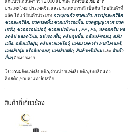
แก่แบรนด์สินค้ากว่า 2,000 แบรนด์ ในทวีปเอเชีย อาทิ
ประเทศไทย ประเทศจีน และประเทศเกาหลี เป็นต้น โดยสินค้าที่
ผลิต ได้แก่ สินค้าประเภท
กระปุกแก้ว ขวดแก้ว
,
กระปุกอะคริลิค
ขวดอะคริลิค
,
ขวดรองพื้น ขวดแก้วรองพื้น
,
ขวดสูญญากาศ ขวด
เซรั่ม
,
ขวดดรอปเปอร์
,
ขวดสเปรย์ PET , PP , PE
,
หลอดครีม หล
อดลิป หลอดโฟม
,
แท่งรองพื้น
,
ตลับคุชชั่น
,
ตลับบลัชออน
,
ตลับ
แป้ง
,
ตลับแป้งฝุ่น
,
ตลับอายแชโดว์
,
แท่งมาสคาร่า อายไลเนอร์
,
แท่งลิปจุ่ม หรือลิปกลอส
,
แท่งลิปสติก
,
สินค้าพรีเมี่ยม
และ
สินค้า
อื่นๆ
อีกมากมาย
โรงงานผลิตแท่งลิปสติก,จำหน่ายแท่งลิปสติก,รับผลิตแท่ง
ลิปสติก,ขายส่งแท่งลิปสติก
สินค้าที่เกี่ยวข้อง