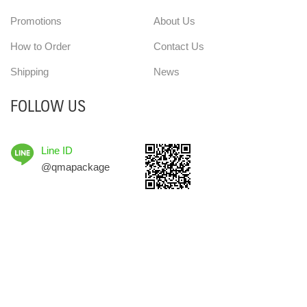
Promotions
About Us
How to Order
Contact Us
Shipping
News
FOLLOW US
Line ID
@qmapackage