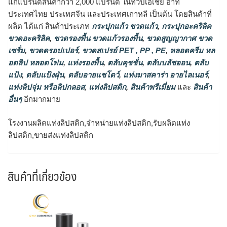
แก่แบรนด์สินค้ากว่า 2,000 แบรนด์ ในทวีปเอเชีย อาทิ
ประเทศไทย ประเทศจีน และประเทศเกาหลี เป็นต้น โดยสินค้าที่
ผลิต ได้แก่ สินค้าประเภท
กระปุกแก้ว ขวดแก้ว
,
กระปุกอะคริลิค
ขวดอะคริลิค
,
ขวดรองพื้น ขวดแก้วรองพื้น
,
ขวดสูญญากาศ ขวด
เซรั่ม
,
ขวดดรอปเปอร์
,
ขวดสเปรย์ PET , PP , PE
,
หลอดครีม หล
อดลิป หลอดโฟม
,
แท่งรองพื้น
,
ตลับคุชชั่น
,
ตลับบลัชออน
,
ตลับ
แป้ง
,
ตลับแป้งฝุ่น
,
ตลับอายแชโดว์
,
แท่งมาสคาร่า อายไลเนอร์
,
แท่งลิปจุ่ม หรือลิปกลอส
,
แท่งลิปสติก
,
สินค้าพรีเมี่ยม
และ
สินค้า
อื่นๆ
อีกมากมาย
โรงงานผลิตแท่งลิปสติก,จำหน่ายแท่งลิปสติก,รับผลิตแท่ง
ลิปสติก,ขายส่งแท่งลิปสติก
สินค้าที่เกี่ยวข้อง