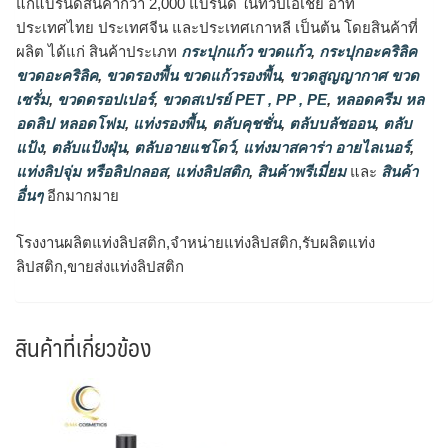
แก่แบรนด์สินค้ากว่า 2,000 แบรนด์ ในทวีปเอเชีย อาทิ
ประเทศไทย ประเทศจีน และประเทศเกาหลี เป็นต้น โดยสินค้าที่
ผลิต ได้แก่ สินค้าประเภท
กระปุกแก้ว ขวดแก้ว
,
กระปุกอะคริลิค
ขวดอะคริลิค
,
ขวดรองพื้น ขวดแก้วรองพื้น
,
ขวดสูญญากาศ ขวด
เซรั่ม
,
ขวดดรอปเปอร์
,
ขวดสเปรย์ PET , PP , PE
,
หลอดครีม หล
อดลิป หลอดโฟม
,
แท่งรองพื้น
,
ตลับคุชชั่น
,
ตลับบลัชออน
,
ตลับ
แป้ง
,
ตลับแป้งฝุ่น
,
ตลับอายแชโดว์
,
แท่งมาสคาร่า อายไลเนอร์
,
แท่งลิปจุ่ม หรือลิปกลอส
,
แท่งลิปสติก
,
สินค้าพรีเมี่ยม
และ
สินค้า
อื่นๆ
อีกมากมาย
โรงงานผลิตแท่งลิปสติก,จำหน่ายแท่งลิปสติก,รับผลิตแท่ง
ลิปสติก,ขายส่งแท่งลิปสติก
สินค้าที่เกี่ยวข้อง