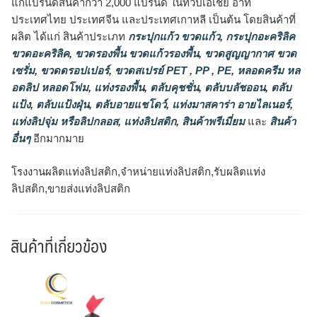
แก่แบรนด์สินค้ากว่า 2,000 แบรนด์ ในทวีปเอเชีย อาทิ
ประเทศไทย ประเทศจีน และประเทศเกาหลี เป็นต้น โดยสินค้าที่
ผลิต ได้แก่ สินค้าประเภท
กระปุกแก้ว ขวดแก้ว
,
กระปุกอะคริลิค
ขวดอะคริลิค
,
ขวดรองพื้น ขวดแก้วรองพื้น
,
ขวดสูญญากาศ ขวด
เซรั่ม
,
ขวดดรอปเปอร์
,
ขวดสเปรย์ PET , PP , PE
,
หลอดครีม หล
อดลิป หลอดโฟม
,
แท่งรองพื้น
,
ตลับคุชชั่น
,
ตลับบลัชออน
,
ตลับ
แป้ง
,
ตลับแป้งฝุ่น
,
ตลับอายแชโดว์
,
แท่งมาสคาร่า อายไลเนอร์
,
แท่งลิปจุ่ม หรือลิปกลอส
,
แท่งลิปสติก
,
สินค้าพรีเมี่ยม
และ
สินค้า
อื่นๆ
อีกมากมาย
โรงงานผลิตแท่งลิปสติก,จำหน่ายแท่งลิปสติก,รับผลิตแท่ง
ลิปสติก,ขายส่งแท่งลิปสติก
สินค้าที่เกี่ยวข้อง