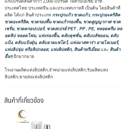
แก่แบรนด์สินค้ากว่า 2,000 แบรนด์ ในทวีปเอเชีย อาทิ
ประเทศไทย ประเทศจีน และประเทศเกาหลี เป็นต้น โดยสินค้าที่
ผลิต ได้แก่ สินค้าประเภท
กระปุกแก้ว ขวดแก้ว
,
กระปุกอะคริลิค
ขวดอะคริลิค
,
ขวดรองพื้น ขวดแก้วรองพื้น
,
ขวดสูญญากาศ ขวด
เซรั่ม
,
ขวดดรอปเปอร์
,
ขวดสเปรย์ PET , PP , PE
,
หลอดครีม หล
อดลิป หลอดโฟม
,
แท่งรองพื้น
,
ตลับคุชชั่น
,
ตลับบลัชออน
,
ตลับ
แป้ง
,
ตลับแป้งฝุ่น
,
ตลับอายแชโดว์
,
แท่งมาสคาร่า อายไลเนอร์
,
แท่งลิปจุ่ม หรือลิปกลอส
,
แท่งลิปสติก
,
สินค้าพรีเมี่ยม
และ
สินค้า
อื่นๆ
อีกมากมาย
โรงงานผลิตแท่งลิปสติก,จำหน่ายแท่งลิปสติก,รับผลิตแท่ง
ลิปสติก,ขายส่งแท่งลิปสติก
สินค้าที่เกี่ยวข้อง