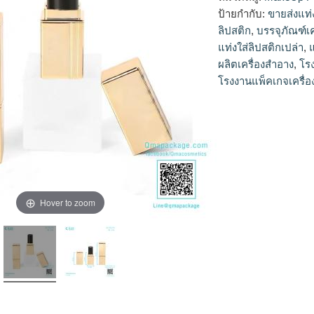
ลิปสติก,ขายส่งแท่งลิ
ป้ายกำกับ:
ขายส่งแท่
ลิปสติก
,
บรรจุภัณฑ์เ
แท่งใส่ลิปสติกเปล่า
,
ผลิตเครื่องสำอาง
,
โร
โรงงานแพ็คเกจเครื่
Hover to zoom