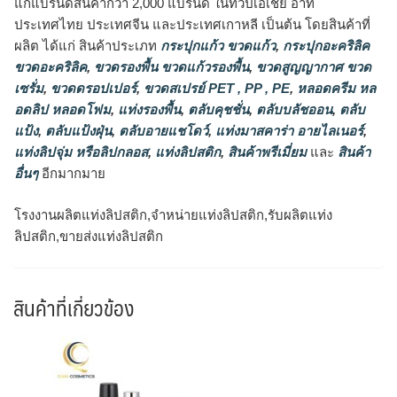
แก่แบรนด์สินค้ากว่า 2,000 แบรนด์ ในทวีปเอเชีย อาทิ
ประเทศไทย ประเทศจีน และประเทศเกาหลี เป็นต้น โดยสินค้าที่
ผลิต ได้แก่ สินค้าประเภท
กระปุกแก้ว ขวดแก้ว
,
กระปุกอะคริลิค
ขวดอะคริลิค
,
ขวดรองพื้น ขวดแก้วรองพื้น
,
ขวดสูญญากาศ ขวด
เซรั่ม
,
ขวดดรอปเปอร์
,
ขวดสเปรย์ PET , PP , PE
,
หลอดครีม หล
อดลิป หลอดโฟม
,
แท่งรองพื้น
,
ตลับคุชชั่น
,
ตลับบลัชออน
,
ตลับ
แป้ง
,
ตลับแป้งฝุ่น
,
ตลับอายแชโดว์
,
แท่งมาสคาร่า อายไลเนอร์
,
แท่งลิปจุ่ม หรือลิปกลอส
,
แท่งลิปสติก
,
สินค้าพรีเมี่ยม
และ
สินค้า
อื่นๆ
อีกมากมาย
โรงงานผลิตแท่งลิปสติก,จำหน่ายแท่งลิปสติก,รับผลิตแท่ง
ลิปสติก,ขายส่งแท่งลิปสติก
สินค้าที่เกี่ยวข้อง