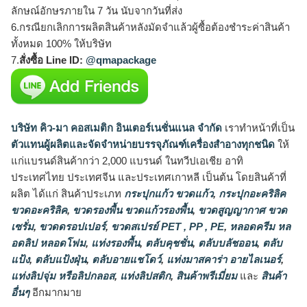
ลักษณ์อักษรภายใน 7 วัน นับจากวันที่ส่ง
6.กรณียกเลิกการผลิตสินค้าหลังมัดจำแล้วผู้ซื้อต้องชำระค่าสินค้า
ทั้งหมด 100% ให้บริษัท
7.
สั่งซื้อ Line ID:
@qmapackage
บริษัท คิว-มา คอสเมติก อินเตอร์เนชั่นแนล จำกัด
เราทำหน้าที่เป็น
ตัวแทนผู้ผลิตและจัดจำหน่ายบรรจุภัณฑ์เครื่องสำอางทุกชนิด
ให้
แก่แบรนด์สินค้ากว่า 2,000 แบรนด์ ในทวีปเอเชีย อาทิ
ประเทศไทย ประเทศจีน และประเทศเกาหลี เป็นต้น โดยสินค้าที่
ผลิต ได้แก่ สินค้าประเภท
กระปุกแก้ว ขวดแก้ว
,
กระปุกอะคริลิค
ขวดอะคริลิค
,
ขวดรองพื้น ขวดแก้วรองพื้น
,
ขวดสูญญากาศ ขวด
เซรั่ม
,
ขวดดรอปเปอร์
,
ขวดสเปรย์ PET , PP , PE
,
หลอดครีม หล
อดลิป หลอดโฟม
,
แท่งรองพื้น
,
ตลับคุชชั่น
,
ตลับบลัชออน
,
ตลับ
แป้ง
,
ตลับแป้งฝุ่น
,
ตลับอายแชโดว์
,
แท่งมาสคาร่า อายไลเนอร์
,
แท่งลิปจุ่ม หรือลิปกลอส
,
แท่งลิปสติก
,
สินค้าพรีเมี่ยม
และ
สินค้า
อื่นๆ
อีกมากมาย