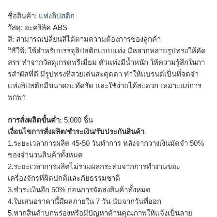
ชื่อสินค้า:
แท่งลิปสติก
วัสดุ: อะคริลิค ABS
สี: สามารถเปลี่ยนสีได้ตามความต้องการของลูกค้า
วิธีใช้: ใช้สำหรับบรรจุลิปสติกเเบบเเท่ง มีหลากหลายรูปทรงให้คัด
สรร ทำจากวัสดุเกรดพรีเมี่ยม ตัวเเท่งมีน้ำหนัก ให้ความรู้สึกในกา
รสำผัสที่ดี มีรูปทรงที่สวยเด่นสะดุดตา ทำให้เเบรนด์เป็นที่จดจำ
เเท่งลิปสติกมีขนาดกะทัดรัด เเละใช้ง่ายได้สะดวก เหมาะแก่การ
พกพา
การสั่งผลิตขั้นต่ำ:
5,000 ชิ้น
เงื่อนไขการสั่งผลิต/ชำระเงิน/รับประกันสินค้า
1.ระยะเวลาการผลิต 45-50 วันทำการ หลังจากวางเงินมัดจำ 50%
ของจำนวนสินค้าทั้งหมด
2.ระยะเวลาการผลิตไม่รวมผลกระทบจากการทำงานของ
เครื่องจักรที่ผิดปกติและภัยธรรมชาติ
3.ชำระเงินอีก 50% ก่อนการจัดส่งสินค้าทั้งหมด
4.ใบเสนอราคานี้มีผลภายใน 7 วัน นับจากวันที่ออก
5.หากสินค้าบกพร่องหรือมีปัญหาด้านคุณภาพให้แจ้งเป็นลาย