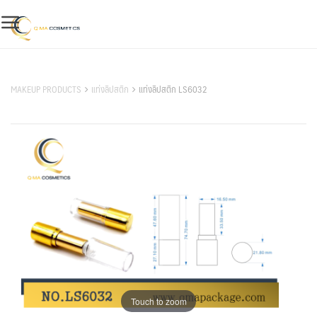
Skip
to
content
สินค้าของเรา
MAKEUP PRODUCTS
แท่งลิปสติก
แท่งลิปสติก LS6032
Touch to zoom