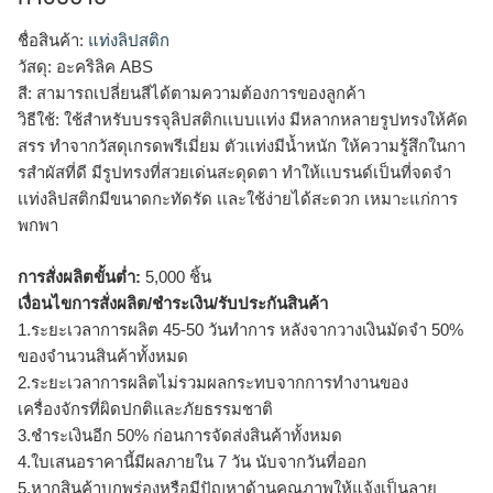
ชื่อสินค้า:
แท่งลิปสติก
วัสดุ: อะคริลิค ABS
สี: สามารถเปลี่ยนสีได้ตามความต้องการของลูกค้า
วิธีใช้: ใช้สำหรับบรรจุลิปสติกเเบบเเท่ง มีหลากหลายรูปทรงให้คัด
สรร ทำจากวัสดุเกรดพรีเมี่ยม ตัวเเท่งมีน้ำหนัก ให้ความรู้สึกในกา
รสำผัสที่ดี มีรูปทรงที่สวยเด่นสะดุดตา ทำให้เเบรนด์เป็นที่จดจำ
เเท่งลิปสติกมีขนาดกะทัดรัด เเละใช้ง่ายได้สะดวก เหมาะแก่การ
พกพา
การสั่งผลิตขั้นต่ำ:
5,000 ชิ้น
เงื่อนไขการสั่งผลิต/ชำระเงิน/รับประกันสินค้า
1.ระยะเวลาการผลิต 45-50 วันทำการ หลังจากวางเงินมัดจำ 50%
ของจำนวนสินค้าทั้งหมด
2.ระยะเวลาการผลิตไม่รวมผลกระทบจากการทำงานของ
เครื่องจักรที่ผิดปกติและภัยธรรมชาติ
3.ชำระเงินอีก 50% ก่อนการจัดส่งสินค้าทั้งหมด
4.ใบเสนอราคานี้มีผลภายใน 7 วัน นับจากวันที่ออก
5.หากสินค้าบกพร่องหรือมีปัญหาด้านคุณภาพให้แจ้งเป็นลาย