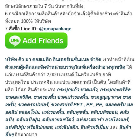
ลักษณ์อักษรภายใน 7 วัน นับจากวันที่ส่ง
6.กรณียกเลิกการผลิตสินค้าหลังมัดจำแล้วผู้ซื้อต้องชำระค่าสินค้า
ทั้งหมด 100% ให้บริษัท
7.
สั่งซื้อ Line ID:
@qmapackage
บริษัท คิว-มา คอสเมติก อินเตอร์เนชั่นแนล จำกัด
เราทำหน้าที่เป็น
ตัวแทนผู้ผลิตและจัดจำหน่ายบรรจุภัณฑ์เครื่องสำอางทุกชนิด
ให้
แก่แบรนด์สินค้ากว่า 2,000 แบรนด์ ในทวีปเอเชีย อาทิ
ประเทศไทย ประเทศจีน และประเทศเกาหลี เป็นต้น โดยสินค้าที่
ผลิต ได้แก่ สินค้าประเภท
กระปุกแก้ว ขวดแก้ว
,
กระปุกอะคริลิค
ขวดอะคริลิค
,
ขวดรองพื้น ขวดแก้วรองพื้น
,
ขวดสูญญากาศ ขวด
เซรั่ม
,
ขวดดรอปเปอร์
,
ขวดสเปรย์ PET , PP , PE
,
หลอดครีม หล
อดลิป หลอดโฟม
,
แท่งรองพื้น
,
ตลับคุชชั่น
,
ตลับบลัชออน
,
ตลับ
แป้ง
,
ตลับแป้งฝุ่น
,
ตลับอายแชโดว์
,
แท่งมาสคาร่า อายไลเนอร์
,
แท่งลิปจุ่ม หรือลิปกลอส
,
แท่งลิปสติก
,
สินค้าพรีเมี่ยม
และ
สินค้า
อื่นๆ
อีกมากมาย