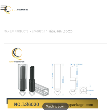
Skip
to
content
สินค้าของเรา
MAKEUP PRODUCTS
แท่งลิปสติก
แท่งลิปสติก LS6020
Touch to zoom