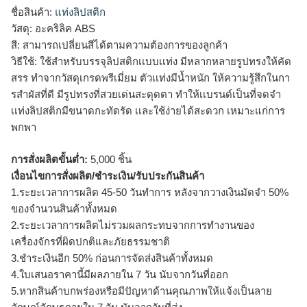
ชื่อสินค้า:
แท่งลิปสติก
วัสดุ: อะคริลิค ABS
สี: สามารถเปลี่ยนสีได้ตามความต้องการของลูกค้า
วิธีใช้: ใช้สำหรับบรรจุลิปสติกเเบบเเท่ง มีหลากหลายรูปทรงให้คัด
สรร ทำจากวัสดุเกรดพรีเมี่ยม ตัวเเท่งมีน้ำหนัก ให้ความรู้สึกในกา
รสำผัสที่ดี มีรูปทรงที่สวยเด่นสะดุดตา ทำให้เเบรนด์เป็นที่จดจำ
เเท่งลิปสติกมีขนาดกะทัดรัด เเละใช้ง่ายได้สะดวก เหมาะแก่การ
พกพา
การสั่งผลิตขั้นต่ำ:
5,000 ชิ้น
เงื่อนไขการสั่งผลิต/ชำระเงิน/รับประกันสินค้า
1.ระยะเวลาการผลิต 45-50 วันทำการ หลังจากวางเงินมัดจำ 50%
ของจำนวนสินค้าทั้งหมด
2.ระยะเวลาการผลิตไม่รวมผลกระทบจากการทำงานของ
เครื่องจักรที่ผิดปกติและภัยธรรมชาติ
3.ชำระเงินอีก 50% ก่อนการจัดส่งสินค้าทั้งหมด
4.ใบเสนอราคานี้มีผลภายใน 7 วัน นับจากวันที่ออก
5.หากสินค้าบกพร่องหรือมีปัญหาด้านคุณภาพให้แจ้งเป็นลาย