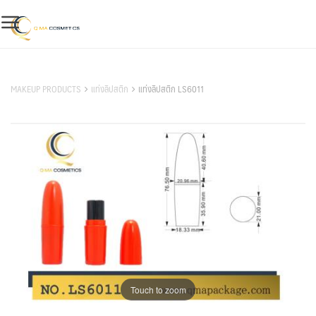
Skip
to
content
สินค้าของเรา
MAKEUP PRODUCTS
แท่งลิปสติก
แท่งลิปสติก LS6011
Touch to zoom