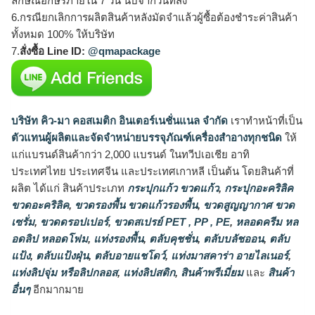
ลักษณ์อักษรภายใน 7 วัน นับจากวันที่ส่ง
6.กรณียกเลิกการผลิตสินค้าหลังมัดจำแล้วผู้ซื้อต้องชำระค่าสินค้า
ทั้งหมด 100% ให้บริษัท
7.
สั่งซื้อ Line ID:
@qmapackage
บริษัท คิว-มา คอสเมติก อินเตอร์เนชั่นแนล จำกัด
เราทำหน้าที่เป็น
ตัวแทนผู้ผลิตและจัดจำหน่ายบรรจุภัณฑ์เครื่องสำอางทุกชนิด
ให้
แก่แบรนด์สินค้ากว่า 2,000 แบรนด์ ในทวีปเอเชีย อาทิ
ประเทศไทย ประเทศจีน และประเทศเกาหลี เป็นต้น โดยสินค้าที่
ผลิต ได้แก่ สินค้าประเภท
กระปุกแก้ว ขวดแก้ว
,
กระปุกอะคริลิค
ขวดอะคริลิค
,
ขวดรองพื้น ขวดแก้วรองพื้น
,
ขวดสูญญากาศ ขวด
เซรั่ม
,
ขวดดรอปเปอร์
,
ขวดสเปรย์ PET , PP , PE
,
หลอดครีม หล
อดลิป หลอดโฟม
,
แท่งรองพื้น
,
ตลับคุชชั่น
,
ตลับบลัชออน
,
ตลับ
แป้ง
,
ตลับแป้งฝุ่น
,
ตลับอายแชโดว์
,
แท่งมาสคาร่า อายไลเนอร์
,
แท่งลิปจุ่ม หรือลิปกลอส
,
แท่งลิปสติก
,
สินค้าพรีเมี่ยม
และ
สินค้า
อื่นๆ
อีกมากมาย