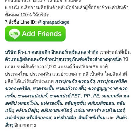
ลักษณ์อักษรภายใน 7 วัน นับจากวันที่ส่ง
6.กรณียกเลิกการผลิตสินค้าหลังมัดจำแล้วผู้ซื้อต้องชำระค่าสินค้า
ทั้งหมด 100% ให้บริษัท
7.
สั่งซื้อ Line ID:
@qmapackage
บริษัท คิว-มา คอสเมติก อินเตอร์เนชั่นแนล จำกัด
เราทำหน้าที่เป็น
ตัวแทนผู้ผลิตและจัดจำหน่ายบรรจุภัณฑ์เครื่องสำอางทุกชนิด
ให้
แก่แบรนด์สินค้ากว่า 2,000 แบรนด์ ในทวีปเอเชีย อาทิ
ประเทศไทย ประเทศจีน และประเทศเกาหลี เป็นต้น โดยสินค้าที่
ผลิต ได้แก่ สินค้าประเภท
กระปุกแก้ว ขวดแก้ว
,
กระปุกอะคริลิค
ขวดอะคริลิค
,
ขวดรองพื้น ขวดแก้วรองพื้น
,
ขวดสูญญากาศ ขวด
เซรั่ม
,
ขวดดรอปเปอร์
,
ขวดสเปรย์ PET , PP , PE
,
หลอดครีม หล
อดลิป หลอดโฟม
,
แท่งรองพื้น
,
ตลับคุชชั่น
,
ตลับบลัชออน
,
ตลับ
แป้ง
,
ตลับแป้งฝุ่น
,
ตลับอายแชโดว์
,
แท่งมาสคาร่า อายไลเนอร์
,
แท่งลิปจุ่ม หรือลิปกลอส
,
แท่งลิปสติก
,
สินค้าพรีเมี่ยม
และ
สินค้า
อื่นๆ
อีกมากมาย