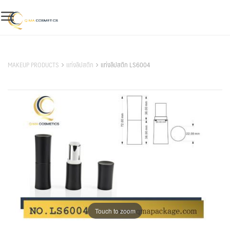
Skip
to
content
สินค้าของเรา
MAKEUP PRODUCTS
แท่งลิปสติก
แท่งลิปสติก LS6004
Touch to zoom