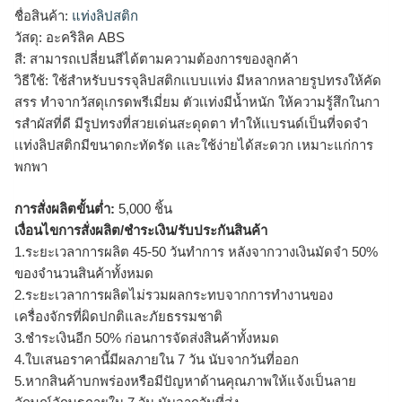
ชื่อสินค้า:
แท่งลิปสติก
วัสดุ: อะคริลิค ABS
สี: สามารถเปลี่ยนสีได้ตามความต้องการของลูกค้า
วิธีใช้: ใช้สำหรับบรรจุลิปสติกเเบบเเท่ง มีหลากหลายรูปทรงให้คัด
สรร ทำจากวัสดุเกรดพรีเมี่ยม ตัวเเท่งมีน้ำหนัก ให้ความรู้สึกในกา
รสำผัสที่ดี มีรูปทรงที่สวยเด่นสะดุดตา ทำให้เเบรนด์เป็นที่จดจำ
เเท่งลิปสติกมีขนาดกะทัดรัด เเละใช้ง่ายได้สะดวก เหมาะแก่การ
พกพา
การสั่งผลิตขั้นต่ำ:
5,000 ชิ้น
เงื่อนไขการสั่งผลิต/ชำระเงิน/รับประกันสินค้า
1.ระยะเวลาการผลิต 45-50 วันทำการ หลังจากวางเงินมัดจำ 50%
ของจำนวนสินค้าทั้งหมด
2.ระยะเวลาการผลิตไม่รวมผลกระทบจากการทำงานของ
เครื่องจักรที่ผิดปกติและภัยธรรมชาติ
3.ชำระเงินอีก 50% ก่อนการจัดส่งสินค้าทั้งหมด
4.ใบเสนอราคานี้มีผลภายใน 7 วัน นับจากวันที่ออก
5.หากสินค้าบกพร่องหรือมีปัญหาด้านคุณภาพให้แจ้งเป็นลาย