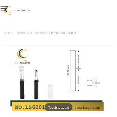
Skip
to
content
สินค้าของเรา
MAKEUP PRODUCTS
แท่งลิปสติก
แท่งลิปสติก LS6001
Touch to zoom