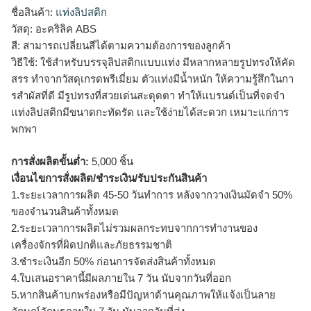
ชื่อสินค้า:
แท่งลิปสติก
วัสดุ: อะคริลิค ABS
สี: สามารถเปลี่ยนสีได้ตามความต้องการของลูกค้า
วิธีใช้: ใช้สำหรับบรรจุลิปสติกเเบบเเท่ง มีหลากหลายรูปทรงให้คัด
สรร ทำจากวัสดุเกรดพรีเมี่ยม ตัวเเท่งมีน้ำหนัก ให้ความรู้สึกในกา
รสำผัสที่ดี มีรูปทรงที่สวยเด่นสะดุดตา ทำให้เเบรนด์เป็นที่จดจำ
เเท่งลิปสติกมีขนาดกะทัดรัด เเละใช้ง่ายได้สะดวก เหมาะแก่การ
พกพา
การสั่งผลิตขั้นต่ำ:
5,000 ชิ้น
เงื่อนไขการสั่งผลิต/ชำระเงิน/รับประกันสินค้า
1.ระยะเวลาการผลิต 45-50 วันทำการ หลังจากวางเงินมัดจำ 50%
ของจำนวนสินค้าทั้งหมด
2.ระยะเวลาการผลิตไม่รวมผลกระทบจากการทำงานของ
เครื่องจักรที่ผิดปกติและภัยธรรมชาติ
3.ชำระเงินอีก 50% ก่อนการจัดส่งสินค้าทั้งหมด
4.ใบเสนอราคานี้มีผลภายใน 7 วัน นับจากวันที่ออก
5.หากสินค้าบกพร่องหรือมีปัญหาด้านคุณภาพให้แจ้งเป็นลาย