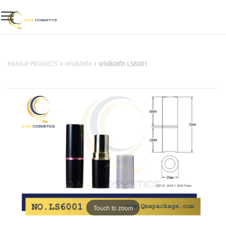
Skip
to
content
สินค้าของเรา
MAKEUP PRODUCTS
แท่งลิปสติก
แท่งลิปสติก LS6001
Touch to zoom