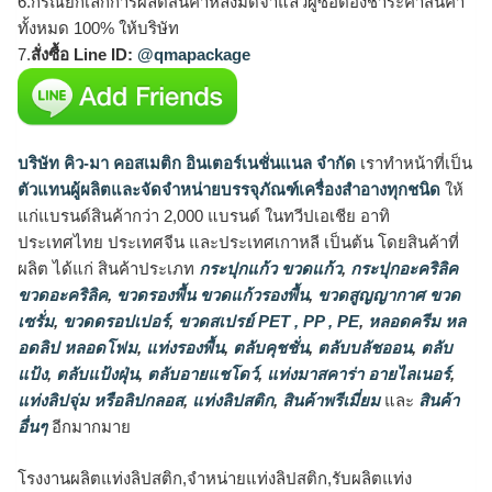
6.กรณียกเลิกการผลิตสินค้าหลังมัดจำแล้วผู้ซื้อต้องชำระค่าสินค้า
ทั้งหมด 100% ให้บริษัท
7.
สั่งซื้อ Line ID:
@qmapackage
บริษัท คิว-มา คอสเมติก อินเตอร์เนชั่นแนล จำกัด
เราทำหน้าที่เป็น
ตัวแทนผู้ผลิตและจัดจำหน่ายบรรจุภัณฑ์เครื่องสำอางทุกชนิด
ให้
แก่แบรนด์สินค้ากว่า 2,000 แบรนด์ ในทวีปเอเชีย อาทิ
ประเทศไทย ประเทศจีน และประเทศเกาหลี เป็นต้น โดยสินค้าที่
ผลิต ได้แก่ สินค้าประเภท
กระปุกแก้ว ขวดแก้ว
,
กระปุกอะคริลิค
ขวดอะคริลิค
,
ขวดรองพื้น ขวดแก้วรองพื้น
,
ขวดสูญญากาศ ขวด
เซรั่ม
,
ขวดดรอปเปอร์
,
ขวดสเปรย์ PET , PP , PE
,
หลอดครีม หล
อดลิป หลอดโฟม
,
แท่งรองพื้น
,
ตลับคุชชั่น
,
ตลับบลัชออน
,
ตลับ
แป้ง
,
ตลับแป้งฝุ่น
,
ตลับอายแชโดว์
,
แท่งมาสคาร่า อายไลเนอร์
,
แท่งลิปจุ่ม หรือลิปกลอส
,
แท่งลิปสติก
,
สินค้าพรีเมี่ยม
และ
สินค้า
อื่นๆ
อีกมากมาย
โรงงานผลิตแท่งลิปสติก,จำหน่ายแท่งลิปสติก,รับผลิตแท่ง