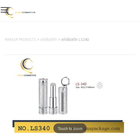
Skip
to
content
สินค้าของเรา
MAKEUP PRODUCTS
แท่งลิปสติก
แท่งลิปสติก LS340
Touch to zoom