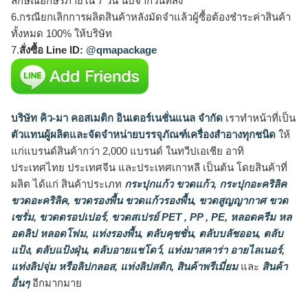
ลักษณ์อักษรภายใน 7 วัน นับจากวันที่ส่ง
6.กรณียกเลิกการผลิตสินค้าหลังมัดจำแล้วผู้ซื้อต้องชำระค่าสินค้า
ทั้งหมด 100% ให้บริษัท
7.
สั่งซื้อ Line ID:
@qmapackage
บริษัท คิว-มา คอสเมติก อินเตอร์เนชั่นแนล จำกัด
เราทำหน้าที่เป็น
ตัวแทนผู้ผลิตและจัดจำหน่ายบรรจุภัณฑ์เครื่องสำอางทุกชนิด
ให้
แก่แบรนด์สินค้ากว่า 2,000 แบรนด์ ในทวีปเอเชีย อาทิ
ประเทศไทย ประเทศจีน และประเทศเกาหลี เป็นต้น โดยสินค้าที่
ผลิต ได้แก่ สินค้าประเภท
กระปุกแก้ว ขวดแก้ว
,
กระปุกอะคริลิค
ขวดอะคริลิค
,
ขวดรองพื้น ขวดแก้วรองพื้น
,
ขวดสูญญากาศ ขวด
เซรั่ม
,
ขวดดรอปเปอร์
,
ขวดสเปรย์ PET , PP , PE
,
หลอดครีม หล
อดลิป หลอดโฟม
,
แท่งรองพื้น
,
ตลับคุชชั่น
,
ตลับบลัชออน
,
ตลับ
แป้ง
,
ตลับแป้งฝุ่น
,
ตลับอายแชโดว์
,
แท่งมาสคาร่า อายไลเนอร์
,
แท่งลิปจุ่ม หรือลิปกลอส
,
แท่งลิปสติก
,
สินค้าพรีเมี่ยม
และ
สินค้า
อื่นๆ
อีกมากมาย