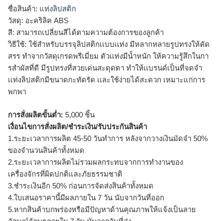
ชื่อสินค้า:
แท่งลิปสติก
วัสดุ: อะคริลิค ABS
สี: สามารถเปลี่ยนสีได้ตามความต้องการของลูกค้า
วิธีใช้: ใช้สำหรับบรรจุลิปสติกเเบบเเท่ง มีหลากหลายรูปทรงให้คัด
สรร ทำจากวัสดุเกรดพรีเมี่ยม ตัวเเท่งมีน้ำหนัก ให้ความรู้สึกในกา
รสำผัสที่ดี มีรูปทรงที่สวยเด่นสะดุดตา ทำให้เเบรนด์เป็นที่จดจำ
เเท่งลิปสติกมีขนาดกะทัดรัด เเละใช้ง่ายได้สะดวก เหมาะแก่การ
พกพา
การสั่งผลิตขั้นต่ำ:
5,000 ชิ้น
เงื่อนไขการสั่งผลิต/ชำระเงิน/รับประกันสินค้า
1.ระยะเวลาการผลิต 45-50 วันทำการ หลังจากวางเงินมัดจำ 50%
ของจำนวนสินค้าทั้งหมด
2.ระยะเวลาการผลิตไม่รวมผลกระทบจากการทำงานของ
เครื่องจักรที่ผิดปกติและภัยธรรมชาติ
3.ชำระเงินอีก 50% ก่อนการจัดส่งสินค้าทั้งหมด
4.ใบเสนอราคานี้มีผลภายใน 7 วัน นับจากวันที่ออก
5.หากสินค้าบกพร่องหรือมีปัญหาด้านคุณภาพให้แจ้งเป็นลาย