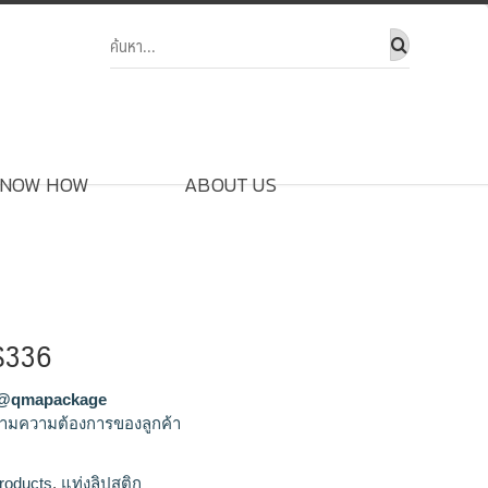
NOW HOW
ABOUT US
LS336
@qmapackage
ามความต้องการของลูกค้า
ิก,จำหน่ายแท่งลิปสติก,รับผลิตแท่ง
roducts
,
แท่งลิปสติก