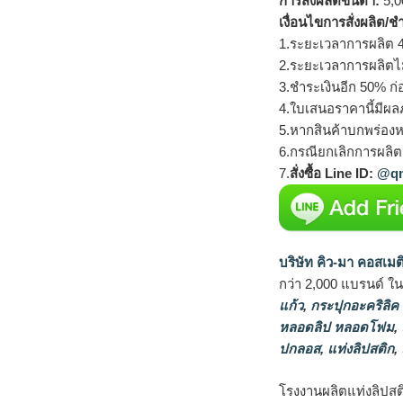
การสั่งผลิตขั้นต่ำ:
5,00
เงื่อนไขการสั่งผลิต/ช
1.ระยะเวลาการผลิต 4
2.ระยะเวลาการผลิตไ
3.ชำระเงินอีก 50% ก่
4.ใบเสนอราคานี้มีผลภ
5.หากสินค้าบกพร่องห
6.กรณียกเลิกการผลิตส
7.
สั่งซื้อ Line ID:
@qm
บริษัท คิว-มา คอสเมต
กว่า 2,000 แบรนด์ ใ
แก้ว
,
กระปุกอะคริลิค
หลอดลิป หลอดโฟม
,
ปกลอส
,
แท่งลิปสติก
,
โรงงานผลิตแท่งลิปสติ