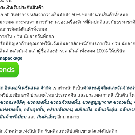
0 ชิ้น
ำระเงิน/รับประกันสินค้า
5-50 วันทำการ หลังจากวางเงินมัดจำ 50% ของจำนวนสินค้าทั้งหมด
ม่รวมผลกระทบจากการทำงานของเครื่องจักรที่ผิดปกติและภัยธรรมชาต
อนการจัดส่งสินค้าทั้งหมด
ายใน 7 วัน นับจากวันที่ออก
รือมีปัญหาด้านคุณภาพให้แจ้งเป็นลายลักษณ์อักษรภายใน 7 วัน นับจากวั
ินค้าหลังมัดจำแล้วผู้ซื้อต้องชำระค่าสินค้าทั้งหมด 100% ให้บริษัท
apackage
ิก อินเตอร์เนชั่นแนล จำกัด
เราทำหน้าที่เป็น
ตัวแทนผู้ผลิตและจัดจำหน่
นทวีปเอเชีย อาทิ ประเทศไทย ประเทศจีน และประเทศเกาหลี เป็นต้น โดยส
 ขวดอะคริลิค
,
ขวดรองพื้น ขวดแก้วรองพื้น
,
ขวดสูญญากาศ ขวดเซรั่ม
,
ข
แท่งรองพื้น
,
ตลับคุชชั่น
,
ตลับบลัชออน
,
ตลับแป้ง
,
ตลับแป้งฝุ่น
,
ตลับอาย
สินค้าพรีเมี่ยม
และ
สินค้าอื่นๆ
อีกมากมาย
ก,จำหน่ายแท่งลิปสติก,รับผลิตแท่งลิปสติก,ขายส่งแท่งลิปสติก