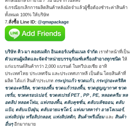
ลักษณ์อักษรภายใน 7 วัน นับจากวันที่ส่ง
6.กรณียกเลิกการผลิตสินค้าหลังมัดจำแล้วผู้ซื้อต้องชำระค่าสินค้า
ทั้งหมด 100% ให้บริษัท
7.
สั่งซื้อ Line ID:
@qmapackage
บริษัท คิว-มา คอสเมติก อินเตอร์เนชั่นแนล จำกัด
เราทำหน้าที่เป็น
ตัวแทนผู้ผลิตและจัดจำหน่ายบรรจุภัณฑ์เครื่องสำอางทุกชนิด
ให้
แก่แบรนด์สินค้ากว่า 2,000 แบรนด์ ในทวีปเอเชีย อาทิ
ประเทศไทย ประเทศจีน และประเทศเกาหลี เป็นต้น โดยสินค้าที่
ผลิต ได้แก่ สินค้าประเภท
กระปุกแก้ว ขวดแก้ว
,
กระปุกอะคริลิค
ขวดอะคริลิค
,
ขวดรองพื้น ขวดแก้วรองพื้น
,
ขวดสูญญากาศ ขวด
เซรั่ม
,
ขวดดรอปเปอร์
,
ขวดสเปรย์ PET , PP , PE
,
หลอดครีม หล
อดลิป หลอดโฟม
,
แท่งรองพื้น
,
ตลับคุชชั่น
,
ตลับบลัชออน
,
ตลับ
แป้ง
,
ตลับแป้งฝุ่น
,
ตลับอายแชโดว์
,
แท่งมาสคาร่า อายไลเนอร์
,
แท่งลิปจุ่ม หรือลิปกลอส
,
แท่งลิปสติก
,
สินค้าพรีเมี่ยม
และ
สินค้า
อื่นๆ
อีกมากมาย