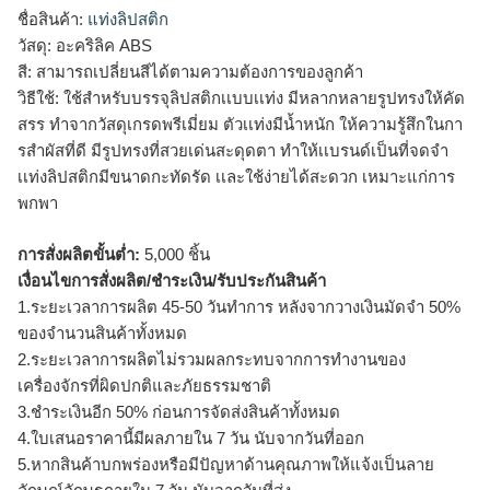
ชื่อสินค้า:
แท่งลิปสติก
วัสดุ: อะคริลิค ABS
สี: สามารถเปลี่ยนสีได้ตามความต้องการของลูกค้า
วิธีใช้: ใช้สำหรับบรรจุลิปสติกเเบบเเท่ง มีหลากหลายรูปทรงให้คัด
สรร ทำจากวัสดุเกรดพรีเมี่ยม ตัวเเท่งมีน้ำหนัก ให้ความรู้สึกในกา
รสำผัสที่ดี มีรูปทรงที่สวยเด่นสะดุดตา ทำให้เเบรนด์เป็นที่จดจำ
เเท่งลิปสติกมีขนาดกะทัดรัด เเละใช้ง่ายได้สะดวก เหมาะแก่การ
พกพา
การสั่งผลิตขั้นต่ำ:
5,000 ชิ้น
เงื่อนไขการสั่งผลิต/ชำระเงิน/รับประกันสินค้า
1.ระยะเวลาการผลิต 45-50 วันทำการ หลังจากวางเงินมัดจำ 50%
ของจำนวนสินค้าทั้งหมด
2.ระยะเวลาการผลิตไม่รวมผลกระทบจากการทำงานของ
เครื่องจักรที่ผิดปกติและภัยธรรมชาติ
3.ชำระเงินอีก 50% ก่อนการจัดส่งสินค้าทั้งหมด
4.ใบเสนอราคานี้มีผลภายใน 7 วัน นับจากวันที่ออก
5.หากสินค้าบกพร่องหรือมีปัญหาด้านคุณภาพให้แจ้งเป็นลาย