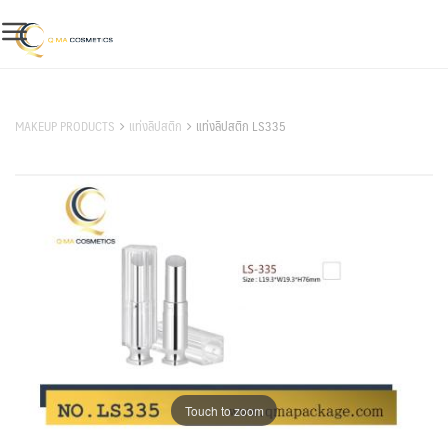
Skip
to
content
สินค้าของเรา
MAKEUP PRODUCTS
แท่งลิปสติก
แท่งลิปสติก LS335
Touch to zoom