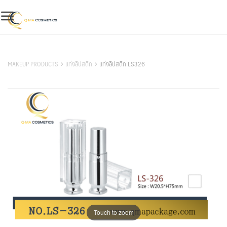
Skip
to
content
สินค้าของเรา
MAKEUP PRODUCTS
แท่งลิปสติก
แท่งลิปสติก LS326
Touch to zoom