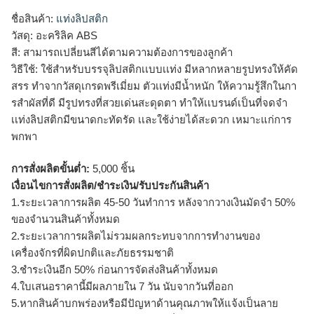
ชื่อสินค้า:
แท่งลิปสติก
วัสดุ: อะคริลิค ABS
สี: สามารถเปลี่ยนสีได้ตามความต้องการของลูกค้า
วิธีใช้: ใช้สำหรับบรรจุลิปสติกเเบบเเท่ง มีหลากหลายรูปทรงให้คัด
สรร ทำจากวัสดุเกรดพรีเมี่ยม ตัวเเท่งมีน้ำหนัก ให้ความรู้สึกในกา
รสำผัสที่ดี มีรูปทรงที่สวยเด่นสะดุดตา ทำให้เเบรนด์เป็นที่จดจำ
เเท่งลิปสติกมีขนาดกะทัดรัด เเละใช้ง่ายได้สะดวก เหมาะแก่การ
พกพา
การสั่งผลิตขั้นต่ำ:
5,000 ชิ้น
เงื่อนไขการสั่งผลิต/ชำระเงิน/รับประกันสินค้า
1.ระยะเวลาการผลิต 45-50 วันทำการ หลังจากวางเงินมัดจำ 50%
ของจำนวนสินค้าทั้งหมด
2.ระยะเวลาการผลิตไม่รวมผลกระทบจากการทำงานของ
เครื่องจักรที่ผิดปกติและภัยธรรมชาติ
3.ชำระเงินอีก 50% ก่อนการจัดส่งสินค้าทั้งหมด
4.ใบเสนอราคานี้มีผลภายใน 7 วัน นับจากวันที่ออก
5.หากสินค้าบกพร่องหรือมีปัญหาด้านคุณภาพให้แจ้งเป็นลาย