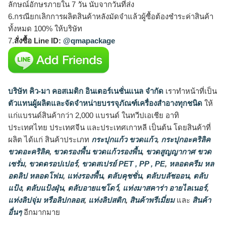
ลักษณ์อักษรภายใน 7 วัน นับจากวันที่ส่ง
6.กรณียกเลิกการผลิตสินค้าหลังมัดจำแล้วผู้ซื้อต้องชำระค่าสินค้า
ทั้งหมด 100% ให้บริษัท
7.
สั่งซื้อ Line ID:
@qmapackage
บริษัท คิว-มา คอสเมติก อินเตอร์เนชั่นแนล จำกัด
เราทำหน้าที่เป็น
ตัวแทนผู้ผลิตและจัดจำหน่ายบรรจุภัณฑ์เครื่องสำอางทุกชนิด
ให้
แก่แบรนด์สินค้ากว่า 2,000 แบรนด์ ในทวีปเอเชีย อาทิ
ประเทศไทย ประเทศจีน และประเทศเกาหลี เป็นต้น โดยสินค้าที่
ผลิต ได้แก่ สินค้าประเภท
กระปุกแก้ว ขวดแก้ว
,
กระปุกอะคริลิค
ขวดอะคริลิค
,
ขวดรองพื้น ขวดแก้วรองพื้น
,
ขวดสูญญากาศ ขวด
เซรั่ม
,
ขวดดรอปเปอร์
,
ขวดสเปรย์ PET , PP , PE
,
หลอดครีม หล
อดลิป หลอดโฟม
,
แท่งรองพื้น
,
ตลับคุชชั่น
,
ตลับบลัชออน
,
ตลับ
แป้ง
,
ตลับแป้งฝุ่น
,
ตลับอายแชโดว์
,
แท่งมาสคาร่า อายไลเนอร์
,
แท่งลิปจุ่ม หรือลิปกลอส
,
แท่งลิปสติก
,
สินค้าพรีเมี่ยม
และ
สินค้า
อื่นๆ
อีกมากมาย