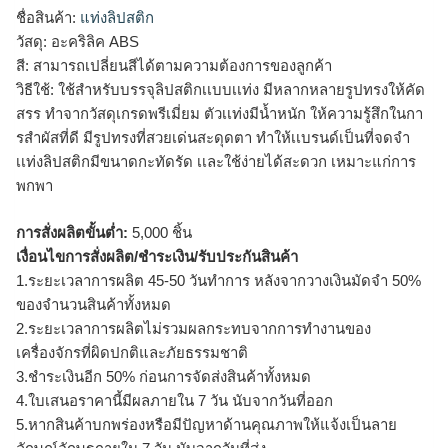
ชื่อสินค้า:
แท่งลิปสติก
วัสดุ: อะคริลิค ABS
สี: สามารถเปลี่ยนสีได้ตามความต้องการของลูกค้า
วิธีใช้: ใช้สำหรับบรรจุลิปสติกเเบบเเท่ง มีหลากหลายรูปทรงให้คัด
สรร ทำจากวัสดุเกรดพรีเมี่ยม ตัวเเท่งมีน้ำหนัก ให้ความรู้สึกในกา
รสำผัสที่ดี มีรูปทรงที่สวยเด่นสะดุดตา ทำให้เเบรนด์เป็นที่จดจำ
เเท่งลิปสติกมีขนาดกะทัดรัด เเละใช้ง่ายได้สะดวก เหมาะแก่การ
พกพา
การสั่งผลิตขั้นต่ำ:
5,000 ชิ้น
เงื่อนไขการสั่งผลิต/ชำระเงิน/รับประกันสินค้า
1.ระยะเวลาการผลิต 45-50 วันทำการ หลังจากวางเงินมัดจำ 50%
ของจำนวนสินค้าทั้งหมด
2.ระยะเวลาการผลิตไม่รวมผลกระทบจากการทำงานของ
เครื่องจักรที่ผิดปกติและภัยธรรมชาติ
3.ชำระเงินอีก 50% ก่อนการจัดส่งสินค้าทั้งหมด
4.ใบเสนอราคานี้มีผลภายใน 7 วัน นับจากวันที่ออก
5.หากสินค้าบกพร่องหรือมีปัญหาด้านคุณภาพให้แจ้งเป็นลาย