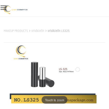
Skip
to
content
สินค้าของเรา
MAKEUP PRODUCTS
แท่งลิปสติก
แท่งลิปสติก LS325
Touch to zoom