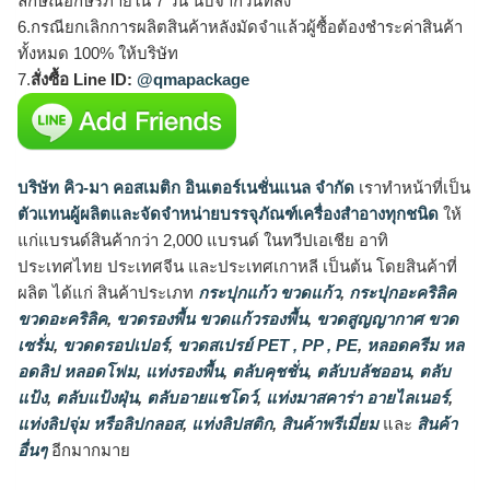
ลักษณ์อักษรภายใน 7 วัน นับจากวันที่ส่ง
6.กรณียกเลิกการผลิตสินค้าหลังมัดจำแล้วผู้ซื้อต้องชำระค่าสินค้า
ทั้งหมด 100% ให้บริษัท
7.
สั่งซื้อ Line ID:
@qmapackage
บริษัท คิว-มา คอสเมติก อินเตอร์เนชั่นแนล จำกัด
เราทำหน้าที่เป็น
ตัวแทนผู้ผลิตและจัดจำหน่ายบรรจุภัณฑ์เครื่องสำอางทุกชนิด
ให้
แก่แบรนด์สินค้ากว่า 2,000 แบรนด์ ในทวีปเอเชีย อาทิ
ประเทศไทย ประเทศจีน และประเทศเกาหลี เป็นต้น โดยสินค้าที่
ผลิต ได้แก่ สินค้าประเภท
กระปุกแก้ว ขวดแก้ว
,
กระปุกอะคริลิค
ขวดอะคริลิค
,
ขวดรองพื้น ขวดแก้วรองพื้น
,
ขวดสูญญากาศ ขวด
เซรั่ม
,
ขวดดรอปเปอร์
,
ขวดสเปรย์ PET , PP , PE
,
หลอดครีม หล
อดลิป หลอดโฟม
,
แท่งรองพื้น
,
ตลับคุชชั่น
,
ตลับบลัชออน
,
ตลับ
แป้ง
,
ตลับแป้งฝุ่น
,
ตลับอายแชโดว์
,
แท่งมาสคาร่า อายไลเนอร์
,
แท่งลิปจุ่ม หรือลิปกลอส
,
แท่งลิปสติก
,
สินค้าพรีเมี่ยม
และ
สินค้า
อื่นๆ
อีกมากมาย