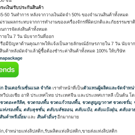
0 ชิ้น
ำระเงิน/รับประกันสินค้า
5-50 วันทำการ หลังจากวางเงินมัดจำ 50% ของจำนวนสินค้าทั้งหมด
ม่รวมผลกระทบจากการทำงานของเครื่องจักรที่ผิดปกติและภัยธรรมชาต
อนการจัดส่งสินค้าทั้งหมด
ายใน 7 วัน นับจากวันที่ออก
รือมีปัญหาด้านคุณภาพให้แจ้งเป็นลายลักษณ์อักษรภายใน 7 วัน นับจากวั
ินค้าหลังมัดจำแล้วผู้ซื้อต้องชำระค่าสินค้าทั้งหมด 100% ให้บริษัท
apackage
ิก อินเตอร์เนชั่นแนล จำกัด
เราทำหน้าที่เป็น
ตัวแทนผู้ผลิตและจัดจำหน่
นทวีปเอเชีย อาทิ ประเทศไทย ประเทศจีน และประเทศเกาหลี เป็นต้น โดยส
 ขวดอะคริลิค
,
ขวดรองพื้น ขวดแก้วรองพื้น
,
ขวดสูญญากาศ ขวดเซรั่ม
,
ข
แท่งรองพื้น
,
ตลับคุชชั่น
,
ตลับบลัชออน
,
ตลับแป้ง
,
ตลับแป้งฝุ่น
,
ตลับอาย
สินค้าพรีเมี่ยม
และ
สินค้าอื่นๆ
อีกมากมาย
ก,จำหน่ายแท่งลิปสติก,รับผลิตแท่งลิปสติก,ขายส่งแท่งลิปสติก