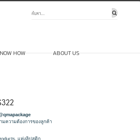
NOW HOW
ABOUT US
LS322
@qmapackage
ามความต้องการของลูกค้า
ิก,จำหน่ายแท่งลิปสติก,รับผลิตแท่ง
roducts
,
แท่งลิปสติก