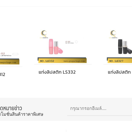
แท่งลิปสติก LS332
แท่งลิปสติก
312
จดหมายข่าว
รโมชั่นสินค้าราคาพิเศษ