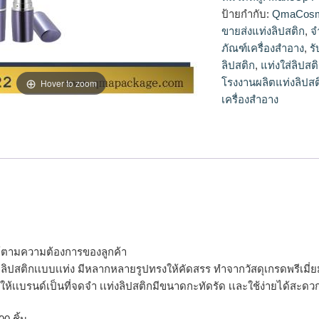
ลิปสติก,ขายส่งแท่งลิ
ป้ายกำกับ:
QmaCosm
ขายส่งแท่งลิปสติก
,
จ
ภัณฑ์เครื่องสำอาง
,
ร
ลิปสติก
,
แท่งใส่ลิปสต
โรงงานผลิตแท่งลิปสต
Hover to zoom
เครื่องสำอาง
ได้ตามความต้องการของลูกค้า
จุลิปสติกเเบบเเท่ง มีหลากหลายรูปทรงให้คัดสรร ทำจากวัสดุเกรดพรีเมี่ยม 
ให้เเบรนด์เป็นที่จดจำ เเท่งลิปสติกมีขนาดกะทัดรัด เเละใช้ง่ายได้สะ