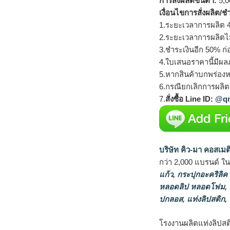
การสั่งผลิตขั้นต่ำ:
5,00
เงื่อนไขการสั่งผลิต/ช
1.ระยะเวลาการผลิต 4
2.ระยะเวลาการผลิตไ
3.ชำระเงินอีก 50% ก่
4.ใบเสนอราคานี้มีผลภ
5.หากสินค้าบกพร่องห
6.กรณียกเลิกการผลิตส
7.
สั่งซื้อ Line ID:
@qm
บริษัท คิว-มา คอสเมต
กว่า 2,000 แบรนด์ ใ
แก้ว
,
กระปุกอะคริลิค
หลอดลิป หลอดโฟม
,
ปกลอส
,
แท่งลิปสติก
,
โรงงานผลิตแท่งลิปสติ