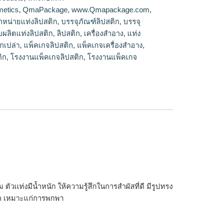
ปสติก
etics
,
QmaPackage
,
www.Qmapackage.com
,
ำหน่ายแท่งลิปสติก
,
บรรจุภัณฑ์ลิปสติก
,
บรรจุ
ับผลิตแท่งลิปสติก
,
ลิปสติก
,
เครื่องสำอาง
,
แท่ง
ิกเปล่า
,
แพ็คเกจลิปสติก
,
แพ็คเกจเครื่องสำอาง
,
ิก
,
โรงงานแพ็คเกจลิปสติก
,
โรงงานแพ็คเกจ
ตัวเเท่งมีน้ำหนัก ให้ความรู้สึกในการสำผัสที่ดี มีรูปทรง
ดวก เหมาะแก่การพกพา