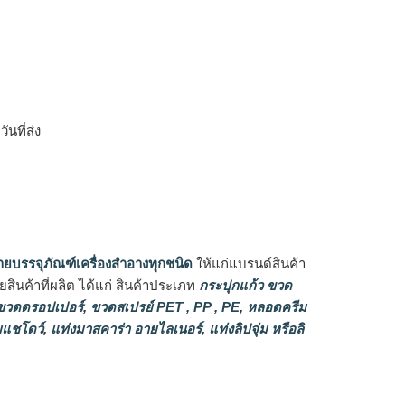
ิ
นที่ส่ง
ายบรรจุภัณฑ์เครื่องสำอางทุกชนิด
ให้แก่แบรนด์สินค้า
ินค้าที่ผลิต ได้แก่ สินค้าประเภท
กระปุกแก้ว ขวด
วดดรอปเปอร์
,
ขวดสเปรย์ PET , PP , PE
,
หลอดครีม
แชโดว์
,
แท่งมาสคาร่า อายไลเนอร์
,
แท่งลิปจุ่ม หรือลิ