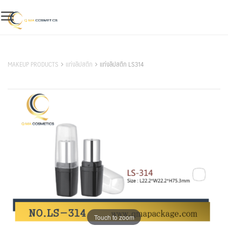
Skip
to
content
สินค้าของเรา
MAKEUP PRODUCTS
แท่งลิปสติก
แท่งลิปสติก LS314
Touch to zoom