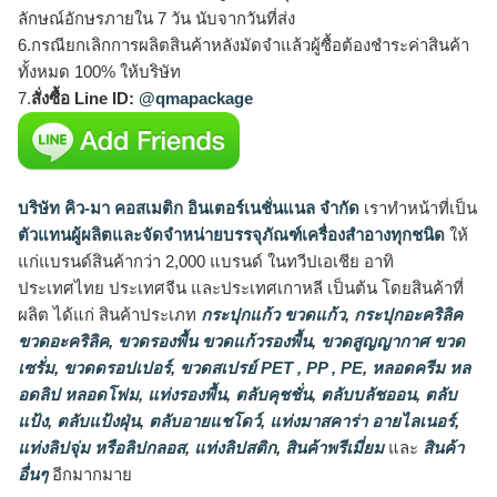
ลักษณ์อักษรภายใน 7 วัน นับจากวันที่ส่ง
6.กรณียกเลิกการผลิตสินค้าหลังมัดจำแล้วผู้ซื้อต้องชำระค่าสินค้า
ทั้งหมด 100% ให้บริษัท
7.
สั่งซื้อ Line ID:
@qmapackage
บริษัท คิว-มา คอสเมติก อินเตอร์เนชั่นแนล จำกัด
เราทำหน้าที่เป็น
ตัวแทนผู้ผลิตและจัดจำหน่ายบรรจุภัณฑ์เครื่องสำอางทุกชนิด
ให้
แก่แบรนด์สินค้ากว่า 2,000 แบรนด์ ในทวีปเอเชีย อาทิ
ประเทศไทย ประเทศจีน และประเทศเกาหลี เป็นต้น โดยสินค้าที่
ผลิต ได้แก่ สินค้าประเภท
กระปุกแก้ว ขวดแก้ว
,
กระปุกอะคริลิค
ขวดอะคริลิค
,
ขวดรองพื้น ขวดแก้วรองพื้น
,
ขวดสูญญากาศ ขวด
เซรั่ม
,
ขวดดรอปเปอร์
,
ขวดสเปรย์ PET , PP , PE
,
หลอดครีม หล
อดลิป หลอดโฟม
,
แท่งรองพื้น
,
ตลับคุชชั่น
,
ตลับบลัชออน
,
ตลับ
แป้ง
,
ตลับแป้งฝุ่น
,
ตลับอายแชโดว์
,
แท่งมาสคาร่า อายไลเนอร์
,
แท่งลิปจุ่ม หรือลิปกลอส
,
แท่งลิปสติก
,
สินค้าพรีเมี่ยม
และ
สินค้า
อื่นๆ
อีกมากมาย