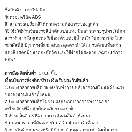
ชื่อสินค้า:
แท่งลิปสติก
วัสดุ: อะคริลิค ABS
สี: สามารถเปลี่ยนสีได้ตามความต้องการของลูกค้า
วิธีใช้: ใช้สำหรับบรรจุลิปสติกเเบบเเท่ง มีหลากหลายรูปทรงให้คัด
สรร ทำจากวัสดุเกรดพรีเมี่ยม ตัวเเท่งมีน้ำหนัก ให้ความรู้สึกในกา
รสำผัสที่ดี มีรูปทรงที่สวยเด่นสะดุดตา ทำให้เเบรนด์เป็นที่จดจำ
เเท่งลิปสติกมีขนาดกะทัดรัด เเละใช้ง่ายได้สะดวก เหมาะแก่การ
พกพา
การสั่งผลิตขั้นต่ำ:
5,000 ชิ้น
เงื่อนไขการสั่งผลิต/ชำระเงิน/รับประกันสินค้า
1.ระยะเวลาการผลิต 45-50 วันทำการ หลังจากวางเงินมัดจำ 50%
ของจำนวนสินค้าทั้งหมด
2.ระยะเวลาการผลิตไม่รวมผลกระทบจากการทำงานของ
เครื่องจักรที่ผิดปกติและภัยธรรมชาติ
3.ชำระเงินอีก 50% ก่อนการจัดส่งสินค้าทั้งหมด
4.ใบเสนอราคานี้มีผลภายใน 7 วัน นับจากวันที่ออก
5.หากสินค้าบกพร่องหรือมีปัญหาด้านคุณภาพให้แจ้งเป็นลาย