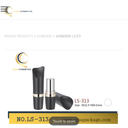
Skip
to
content
สินค้าของเรา
MAKEUP PRODUCTS
แท่งลิปสติก
แท่งลิปสติก LS313
Touch to zoom