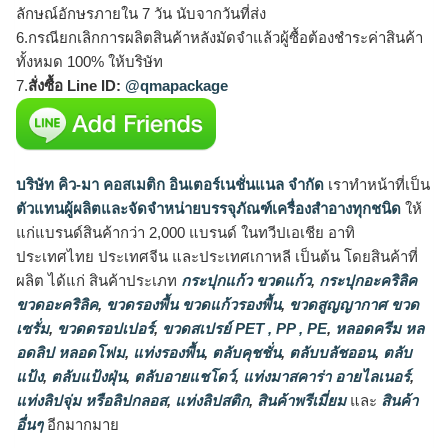
ลักษณ์อักษรภายใน 7 วัน นับจากวันที่ส่ง
6.กรณียกเลิกการผลิตสินค้าหลังมัดจำแล้วผู้ซื้อต้องชำระค่าสินค้า
ทั้งหมด 100% ให้บริษัท
7.
สั่งซื้อ Line ID:
@qmapackage
บริษัท คิว-มา คอสเมติก อินเตอร์เนชั่นแนล จำกัด
เราทำหน้าที่เป็น
ตัวแทนผู้ผลิตและจัดจำหน่ายบรรจุภัณฑ์เครื่องสำอางทุกชนิด
ให้
แก่แบรนด์สินค้ากว่า 2,000 แบรนด์ ในทวีปเอเชีย อาทิ
ประเทศไทย ประเทศจีน และประเทศเกาหลี เป็นต้น โดยสินค้าที่
ผลิต ได้แก่ สินค้าประเภท
กระปุกแก้ว ขวดแก้ว
,
กระปุกอะคริลิค
ขวดอะคริลิค
,
ขวดรองพื้น ขวดแก้วรองพื้น
,
ขวดสูญญากาศ ขวด
เซรั่ม
,
ขวดดรอปเปอร์
,
ขวดสเปรย์ PET , PP , PE
,
หลอดครีม หล
อดลิป หลอดโฟม
,
แท่งรองพื้น
,
ตลับคุชชั่น
,
ตลับบลัชออน
,
ตลับ
แป้ง
,
ตลับแป้งฝุ่น
,
ตลับอายแชโดว์
,
แท่งมาสคาร่า อายไลเนอร์
,
แท่งลิปจุ่ม หรือลิปกลอส
,
แท่งลิปสติก
,
สินค้าพรีเมี่ยม
และ
สินค้า
อื่นๆ
อีกมากมาย