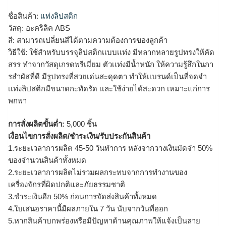
ชื่อสินค้า:
แท่งลิปสติก
วัสดุ: อะคริลิค ABS
สี: สามารถเปลี่ยนสีได้ตามความต้องการของลูกค้า
วิธีใช้: ใช้สำหรับบรรจุลิปสติกเเบบเเท่ง มีหลากหลายรูปทรงให้คัด
สรร ทำจากวัสดุเกรดพรีเมี่ยม ตัวเเท่งมีน้ำหนัก ให้ความรู้สึกในกา
รสำผัสที่ดี มีรูปทรงที่สวยเด่นสะดุดตา ทำให้เเบรนด์เป็นที่จดจำ
เเท่งลิปสติกมีขนาดกะทัดรัด เเละใช้ง่ายได้สะดวก เหมาะแก่การ
พกพา
การสั่งผลิตขั้นต่ำ:
5,000 ชิ้น
เงื่อนไขการสั่งผลิต/ชำระเงิน/รับประกันสินค้า
1.ระยะเวลาการผลิต 45-50 วันทำการ หลังจากวางเงินมัดจำ 50%
ของจำนวนสินค้าทั้งหมด
2.ระยะเวลาการผลิตไม่รวมผลกระทบจากการทำงานของ
เครื่องจักรที่ผิดปกติและภัยธรรมชาติ
3.ชำระเงินอีก 50% ก่อนการจัดส่งสินค้าทั้งหมด
4.ใบเสนอราคานี้มีผลภายใน 7 วัน นับจากวันที่ออก
5.หากสินค้าบกพร่องหรือมีปัญหาด้านคุณภาพให้แจ้งเป็นลาย