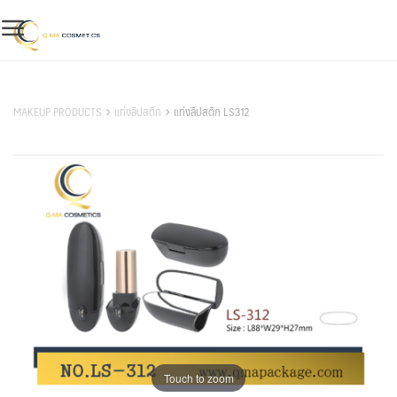
Skip
to
content
สินค้าของเรา
MAKEUP PRODUCTS
แท่งลิปสติก
แท่งลิปสติก LS312
Touch to zoom