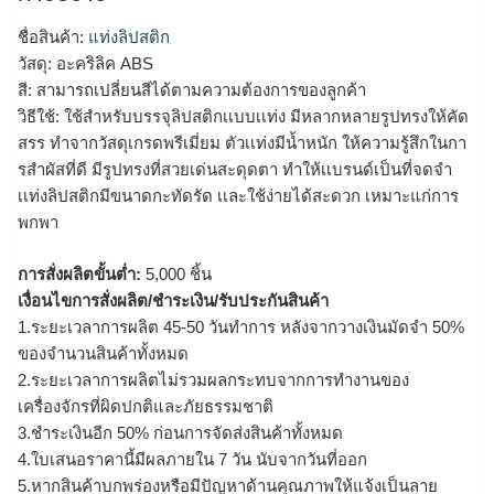
ชื่อสินค้า:
แท่งลิปสติก
วัสดุ: อะคริลิค ABS
สี: สามารถเปลี่ยนสีได้ตามความต้องการของลูกค้า
วิธีใช้: ใช้สำหรับบรรจุลิปสติกเเบบเเท่ง มีหลากหลายรูปทรงให้คัด
สรร ทำจากวัสดุเกรดพรีเมี่ยม ตัวเเท่งมีน้ำหนัก ให้ความรู้สึกในกา
รสำผัสที่ดี มีรูปทรงที่สวยเด่นสะดุดตา ทำให้เเบรนด์เป็นที่จดจำ
เเท่งลิปสติกมีขนาดกะทัดรัด เเละใช้ง่ายได้สะดวก เหมาะแก่การ
พกพา
การสั่งผลิตขั้นต่ำ:
5,000 ชิ้น
เงื่อนไขการสั่งผลิต/ชำระเงิน/รับประกันสินค้า
1.ระยะเวลาการผลิต 45-50 วันทำการ หลังจากวางเงินมัดจำ 50%
ของจำนวนสินค้าทั้งหมด
2.ระยะเวลาการผลิตไม่รวมผลกระทบจากการทำงานของ
เครื่องจักรที่ผิดปกติและภัยธรรมชาติ
3.ชำระเงินอีก 50% ก่อนการจัดส่งสินค้าทั้งหมด
4.ใบเสนอราคานี้มีผลภายใน 7 วัน นับจากวันที่ออก
5.หากสินค้าบกพร่องหรือมีปัญหาด้านคุณภาพให้แจ้งเป็นลาย