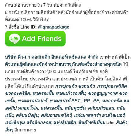
ลักษณ์อักษรภายใน 7 วัน นับจากวันที่ส่ง
6.กรณียกเลิกการผลิตสินค้าหลังมัดจำแล้วผู้ซื้อต้องชำระค่าสินค้า
ทั้งหมด 100% ให้บริษัท
7.
สั่งซื้อ Line ID:
@qmapackage
บริษัท คิว-มา คอสเมติก อินเตอร์เนชั่นแนล จำกัด
เราทำหน้าที่เป็น
ตัวแทนผู้ผลิตและจัดจำหน่ายบรรจุภัณฑ์เครื่องสำอางทุกชนิด
ให้
แก่แบรนด์สินค้ากว่า 2,000 แบรนด์ ในทวีปเอเชีย อาทิ
ประเทศไทย ประเทศจีน และประเทศเกาหลี เป็นต้น โดยสินค้าที่
ผลิต ได้แก่ สินค้าประเภท
กระปุกแก้ว ขวดแก้ว
,
กระปุกอะคริลิค
ขวดอะคริลิค
,
ขวดรองพื้น ขวดแก้วรองพื้น
,
ขวดสูญญากาศ ขวด
เซรั่ม
,
ขวดดรอปเปอร์
,
ขวดสเปรย์ PET , PP , PE
,
หลอดครีม หล
อดลิป หลอดโฟม
,
แท่งรองพื้น
,
ตลับคุชชั่น
,
ตลับบลัชออน
,
ตลับ
แป้ง
,
ตลับแป้งฝุ่น
,
ตลับอายแชโดว์
,
แท่งมาสคาร่า อายไลเนอร์
,
แท่งลิปจุ่ม หรือลิปกลอส
,
แท่งลิปสติก
,
สินค้าพรีเมี่ยม
และ
สินค้า
อื่นๆ
อีกมากมาย