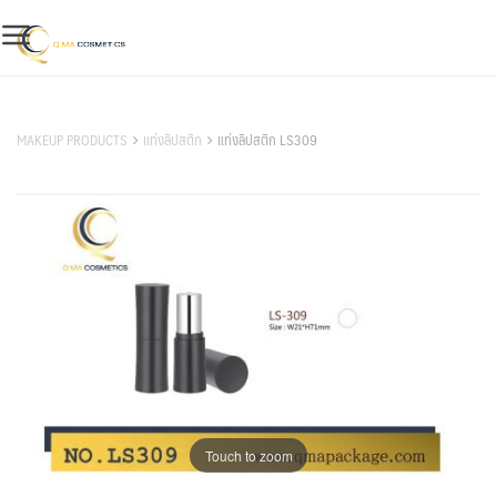
Skip
to
content
สินค้าของเรา
MAKEUP PRODUCTS
แท่งลิปสติก
แท่งลิปสติก LS309
Touch to zoom