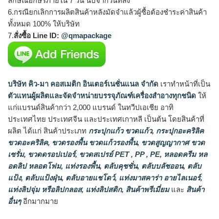
ลักษณ์อักษรภายใน 7 วัน นับจากวันที่ส่ง
6.กรณียกเลิกการผลิตสินค้าหลังมัดจำแล้วผู้ซื้อต้องชำระค่าสินค้า
ทั้งหมด 100% ให้บริษัท
7.
สั่งซื้อ Line ID:
@qmapackage
บริษัท คิว-มา คอสเมติก อินเตอร์เนชั่นแนล จำกัด
เราทำหน้าที่เป็น
ตัวแทนผู้ผลิตและจัดจำหน่ายบรรจุภัณฑ์เครื่องสำอางทุกชนิด
ให้
แก่แบรนด์สินค้ากว่า 2,000 แบรนด์ ในทวีปเอเชีย อาทิ
ประเทศไทย ประเทศจีน และประเทศเกาหลี เป็นต้น โดยสินค้าที่
ผลิต ได้แก่ สินค้าประเภท
กระปุกแก้ว ขวดแก้ว
,
กระปุกอะคริลิค
ขวดอะคริลิค
,
ขวดรองพื้น ขวดแก้วรองพื้น
,
ขวดสูญญากาศ ขวด
เซรั่ม
,
ขวดดรอปเปอร์
,
ขวดสเปรย์ PET , PP , PE
,
หลอดครีม หล
อดลิป หลอดโฟม
,
แท่งรองพื้น
,
ตลับคุชชั่น
,
ตลับบลัชออน
,
ตลับ
แป้ง
,
ตลับแป้งฝุ่น
,
ตลับอายแชโดว์
,
แท่งมาสคาร่า อายไลเนอร์
,
แท่งลิปจุ่ม หรือลิปกลอส
,
แท่งลิปสติก
,
สินค้าพรีเมี่ยม
และ
สินค้า
อื่นๆ
อีกมากมาย