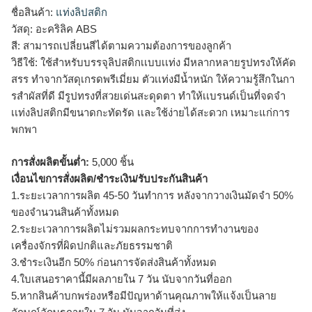
ชื่อสินค้า:
แท่งลิปสติก
วัสดุ: อะคริลิค ABS
สี: สามารถเปลี่ยนสีได้ตามความต้องการของลูกค้า
วิธีใช้: ใช้สำหรับบรรจุลิปสติกเเบบเเท่ง มีหลากหลายรูปทรงให้คัด
สรร ทำจากวัสดุเกรดพรีเมี่ยม ตัวเเท่งมีน้ำหนัก ให้ความรู้สึกในกา
รสำผัสที่ดี มีรูปทรงที่สวยเด่นสะดุดตา ทำให้เเบรนด์เป็นที่จดจำ
เเท่งลิปสติกมีขนาดกะทัดรัด เเละใช้ง่ายได้สะดวก เหมาะแก่การ
พกพา
การสั่งผลิตขั้นต่ำ:
5,000 ชิ้น
เงื่อนไขการสั่งผลิต/ชำระเงิน/รับประกันสินค้า
1.ระยะเวลาการผลิต 45-50 วันทำการ หลังจากวางเงินมัดจำ 50%
ของจำนวนสินค้าทั้งหมด
2.ระยะเวลาการผลิตไม่รวมผลกระทบจากการทำงานของ
เครื่องจักรที่ผิดปกติและภัยธรรมชาติ
3.ชำระเงินอีก 50% ก่อนการจัดส่งสินค้าทั้งหมด
4.ใบเสนอราคานี้มีผลภายใน 7 วัน นับจากวันที่ออก
5.หากสินค้าบกพร่องหรือมีปัญหาด้านคุณภาพให้แจ้งเป็นลาย