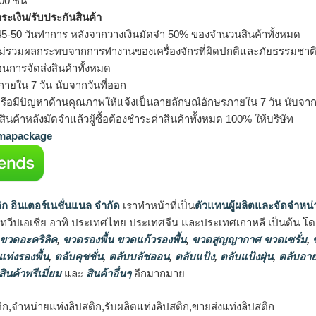
0 ชิ้น
ำระเงิน/รับประกันสินค้า
5-50 วันทำการ หลังจากวางเงินมัดจำ 50% ของจำนวนสินค้าทั้งหมด
ม่รวมผลกระทบจากการทำงานของเครื่องจักรที่ผิดปกติและภัยธรรมชาต
อนการจัดส่งสินค้าทั้งหมด
ายใน 7 วัน นับจากวันที่ออก
รือมีปัญหาด้านคุณภาพให้แจ้งเป็นลายลักษณ์อักษรภายใน 7 วัน นับจากวั
ินค้าหลังมัดจำแล้วผู้ซื้อต้องชำระค่าสินค้าทั้งหมด 100% ให้บริษัท
apackage
ิก อินเตอร์เนชั่นแนล จำกัด
เราทำหน้าที่เป็น
ตัวแทนผู้ผลิตและจัดจำหน่
นทวีปเอเชีย อาทิ ประเทศไทย ประเทศจีน และประเทศเกาหลี เป็นต้น โดยส
 ขวดอะคริลิค
,
ขวดรองพื้น ขวดแก้วรองพื้น
,
ขวดสูญญากาศ ขวดเซรั่ม
,
ข
แท่งรองพื้น
,
ตลับคุชชั่น
,
ตลับบลัชออน
,
ตลับแป้ง
,
ตลับแป้งฝุ่น
,
ตลับอาย
สินค้าพรีเมี่ยม
และ
สินค้าอื่นๆ
อีกมากมาย
ก,จำหน่ายแท่งลิปสติก,รับผลิตแท่งลิปสติก,ขายส่งแท่งลิปสติก