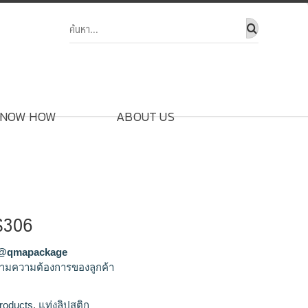
NOW HOW
ABOUT US
LS306
@qmapackage
ามความต้องการของลูกค้า
ิก,จำหน่ายแท่งลิปสติก,รับผลิตแท่ง
roducts
,
แท่งลิปสติก