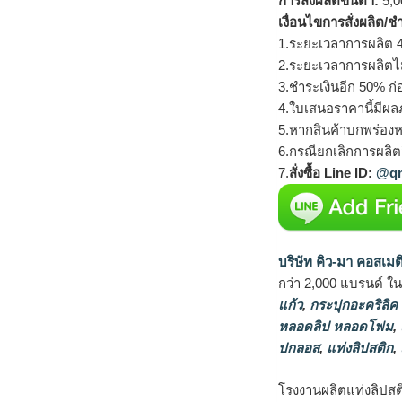
การสั่งผลิตขั้นต่ำ:
5,00
เงื่อนไขการสั่งผลิต/ช
1.ระยะเวลาการผลิต 4
2.ระยะเวลาการผลิตไ
3.ชำระเงินอีก 50% ก่
4.ใบเสนอราคานี้มีผลภ
5.หากสินค้าบกพร่องห
6.กรณียกเลิกการผลิตส
7.
สั่งซื้อ Line ID:
@qm
บริษัท คิว-มา คอสเมต
กว่า 2,000 แบรนด์ ใ
แก้ว
,
กระปุกอะคริลิค
หลอดลิป หลอดโฟม
,
ปกลอส
,
แท่งลิปสติก
,
โรงงานผลิตแท่งลิปสติ