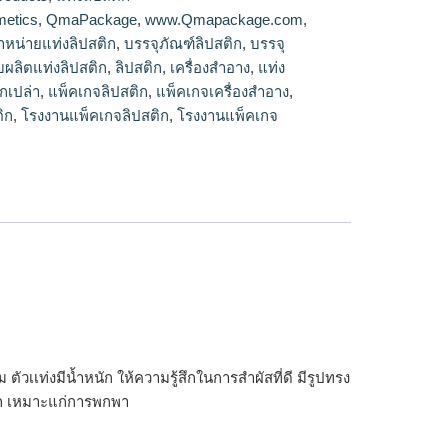
ปสติก
etics
,
QmaPackage
,
www.Qmapackage.com
,
ำหน่ายแท่งลิปสติก
,
บรรจุภัณฑ์ลิปสติก
,
บรรจุ
ับผลิตแท่งลิปสติก
,
ลิปสติก
,
เครื่องสำอาง
,
แท่ง
ิกเปล่า
,
แพ็คเกจลิปสติก
,
แพ็คเกจเครื่องสำอาง
,
ิก
,
โรงงานแพ็คเกจลิปสติก
,
โรงงานแพ็คเกจ
ตัวเเท่งมีน้ำหนัก ให้ความรู้สึกในการสำผัสที่ดี มีรูปทรง
ดวก เหมาะแก่การพกพา