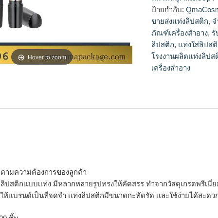
ลิปสติก,ขายส่งแท่งลิ
ป้ายกำกับ:
QmaCosm
ขายส่งแท่งลิปสติก
,
จ
ภัณฑ์เครื่องสำอาง
,
ร
ลิปสติก
,
แท่งใส่ลิปสต
โรงงานผลิตแท่งลิปสต
Hover to zoom
เครื่องสำอาง
ได้ตามความต้องการของลูกค้า
จุลิปสติกเเบบเเท่ง มีหลากหลายรูปทรงให้คัดสรร ทำจากวัสดุเกรดพรีเมี่ยม 
ให้เเบรนด์เป็นที่จดจำ เเท่งลิปสติกมีขนาดกะทัดรัด เเละใช้ง่ายได้สะ