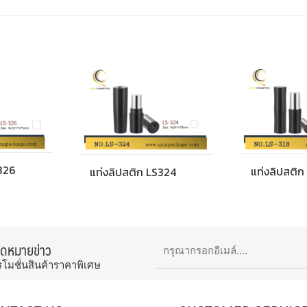
S326
แท่งลิปสติก
แท่งลิปสติก LS324
จดหมายข่าว
รโมชั่นสินค้าราคาพิเศษ