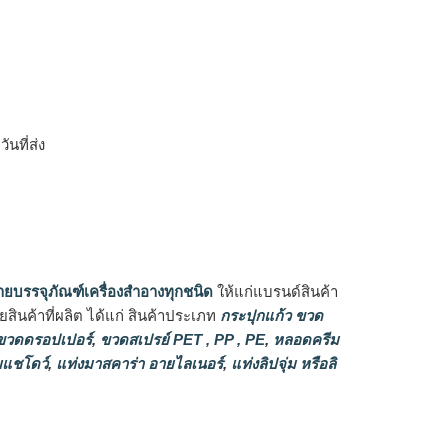
ิ
นที่ส่ง
ายบรรจุภัณฑ์เครื่องสำอางทุกชนิด
ให้แก่แบรนด์สินค้า
ินค้าที่ผลิต ได้แก่ สินค้าประเภท
กระปุกแก้ว ขวด
วดดรอปเปอร์
,
ขวดสเปรย์ PET , PP , PE
,
หลอดครีม
แชโดว์
,
แท่งมาสคาร่า อายไลเนอร์
,
แท่งลิปจุ่ม หรือลิ