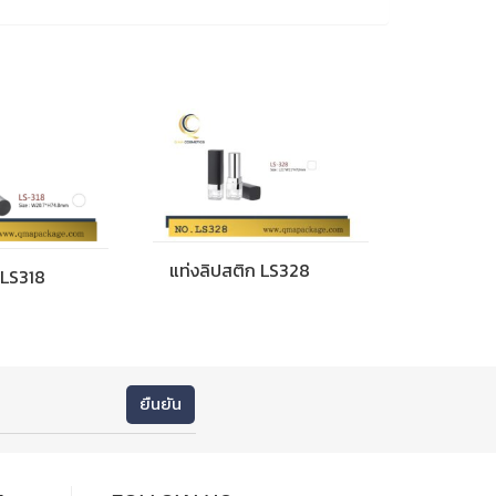
แท่งลิปสติก LS328
 LS318