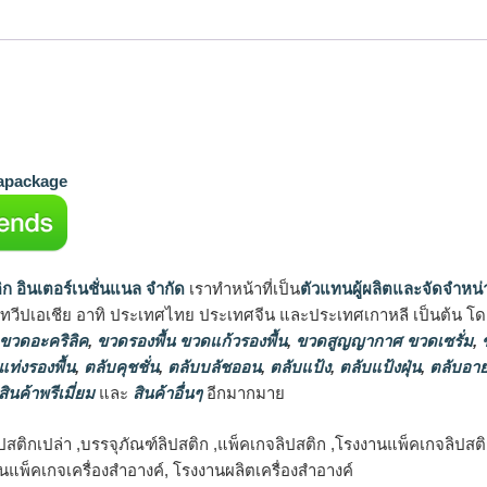
package
ิก อินเตอร์เนชั่นแนล จำกัด
เราทำหน้าที่เป็น
ตัวแทนผู้ผลิตและจัดจำหน่
นทวีปเอเชีย อาทิ ประเทศไทย ประเทศจีน และประเทศเกาหลี เป็นต้น โดยส
 ขวดอะคริลิค
,
ขวดรองพื้น ขวดแก้วรองพื้น
,
ขวดสูญญากาศ ขวดเซรั่ม
,
ข
แท่งรองพื้น
,
ตลับคุชชั่น
,
ตลับบลัชออน
,
ตลับแป้ง
,
ตลับแป้งฝุ่น
,
ตลับอาย
สินค้าพรีเมี่ยม
และ
สินค้าอื่นๆ
อีกมากมาย
ลิปสติกเปล่า ,บรรจุภัณฑ์ลิปสติก ,แพ็คเกจลิปสติก ,โรงงานแพ็คเกจลิปสติ
านแพ็คเกจเครื่องสำอางค์, โรงงานผลิตเครื่องสำอางค์