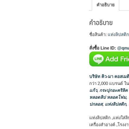
คำอธิบาย
คำอธิบาย
ชื่อสินค้า:
แท่งลิปสติก
สั่งซื้อ Line ID:
@qma
บริษัท คิว-มา คอสเมต
กว่า 2,000 แบรนด์ ใ
แก้ว
,
กระปุกอะคริลิค
หลอดลิป หลอดโฟม
,
ปกลอส
,
แท่งลิปสติก
,
แท่งลิปสติก ,แท่งใส่
เครื่องสำอางค์ ,โรงง