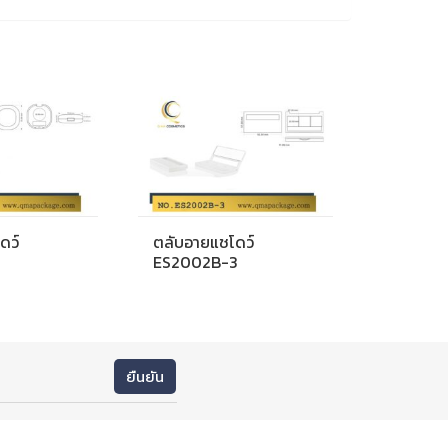
ดว์
ตลับอายแชโดว์
ES2002B-3