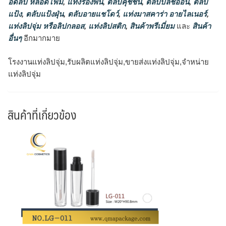
อดลิป หลอดโฟม
,
แท่งรองพื้น
,
ตลับคุชชั่น
,
ตลับบลัชออน
,
ตลับ
แป้ง
,
ตลับแป้งฝุ่น
,
ตลับอายแชโดว์
,
แท่งมาสคาร่า อายไลเนอร์
,
แท่งลิปจุ่ม หรือลิปกลอส
,
แท่งลิปสติก
,
สินค้าพรีเมี่ยม
และ
สินค้า
อื่นๆ
อีกมากมาย
โรงงานแท่งลิปจุ่ม,รับผลิตแท่งลิปจุ่ม,ขายส่งแท่งลิปจุ่ม,จำหน่าย
แท่งลิปจุ่ม
สินค้าที่เกี่ยวข้อง