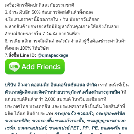
เครื่องจักรที่ผิดปกติและภัยธรรมชาติ
3.ชำระเงินอีก 50% ก่อนการจัดส่งสินค้าทั้งหมด
4.ใบเสนอราคานี้มีผลภายใน 7 วัน นับจากวันที่ออก
5.หากสินค้าบกพร่องหรือมีปัญหาด้านคุณภาพให้แจ้งเป็นลาย
ลักษณ์อักษรภายใน 7 วัน นับจากวันที่ส่ง
6.กรณียกเลิกการผลิตสินค้าหลังมัดจำแล้วผู้ซื้อต้องชำระค่าสินค้า
ทั้งหมด 100% ให้บริษัท
7.
สั่งซื้อ Line ID:
@qmapackage
บริษัท คิว-มา คอสเมติก อินเตอร์เนชั่นแนล จำกัด
เราทำหน้าที่เป็น
ตัวแทนผู้ผลิตและจัดจำหน่ายบรรจุภัณฑ์เครื่องสำอางทุกชนิด
ให้
แก่แบรนด์สินค้ากว่า 2,000 แบรนด์ ในทวีปเอเชีย อาทิ
ประเทศไทย ประเทศจีน และประเทศเกาหลี เป็นต้น โดยสินค้าที่
ผลิต ได้แก่ สินค้าประเภท
กระปุกแก้ว ขวดแก้ว
,
กระปุกอะคริลิค
ขวดอะคริลิค
,
ขวดรองพื้น ขวดแก้วรองพื้น
,
ขวดสูญญากาศ ขวด
เซรั่ม
,
ขวดดรอปเปอร์
,
ขวดสเปรย์ PET , PP , PE
,
หลอดครีม หล