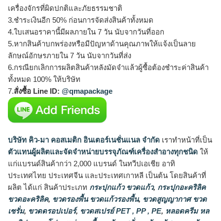
เครื่องจักรที่ผิดปกติและภัยธรรมชาติ
3.ชำระเงินอีก 50% ก่อนการจัดส่งสินค้าทั้งหมด
4.ใบเสนอราคานี้มีผลภายใน 7 วัน นับจากวันที่ออก
5.หากสินค้าบกพร่องหรือมีปัญหาด้านคุณภาพให้แจ้งเป็นลาย
ลักษณ์อักษรภายใน 7 วัน นับจากวันที่ส่ง
6.กรณียกเลิกการผลิตสินค้าหลังมัดจำแล้วผู้ซื้อต้องชำระค่าสินค้า
ทั้งหมด 100% ให้บริษัท
7.
สั่งซื้อ Line ID:
@qmapackage
บริษัท คิว-มา คอสเมติก อินเตอร์เนชั่นแนล จำกัด
เราทำหน้าที่เป็น
ตัวแทนผู้ผลิตและจัดจำหน่ายบรรจุภัณฑ์เครื่องสำอางทุกชนิด
ให้
แก่แบรนด์สินค้ากว่า 2,000 แบรนด์ ในทวีปเอเชีย อาทิ
ประเทศไทย ประเทศจีน และประเทศเกาหลี เป็นต้น โดยสินค้าที่
ผลิต ได้แก่ สินค้าประเภท
กระปุกแก้ว ขวดแก้ว
,
กระปุกอะคริลิค
ขวดอะคริลิค
,
ขวดรองพื้น ขวดแก้วรองพื้น
,
ขวดสูญญากาศ ขวด
เซรั่ม
,
ขวดดรอปเปอร์
,
ขวดสเปรย์ PET , PP , PE
,
หลอดครีม หล