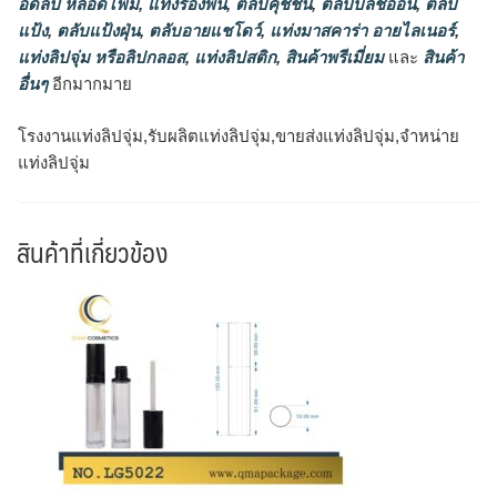
อดลิป หลอดโฟม
,
แท่งรองพื้น
,
ตลับคุชชั่น
,
ตลับบลัชออน
,
ตลับ
แป้ง
,
ตลับแป้งฝุ่น
,
ตลับอายแชโดว์
,
แท่งมาสคาร่า อายไลเนอร์
,
แท่งลิปจุ่ม หรือลิปกลอส
,
แท่งลิปสติก
,
สินค้าพรีเมี่ยม
และ
สินค้า
อื่นๆ
อีกมากมาย
โรงงานแท่งลิปจุ่ม,รับผลิตแท่งลิปจุ่ม,ขายส่งแท่งลิปจุ่ม,จำหน่าย
แท่งลิปจุ่ม
สินค้าที่เกี่ยวข้อง