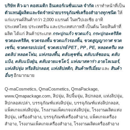
บริษัท คิว-มา คอสเมติก อินเตอร์เนชั่นแนล จำกัด
เราทำหน้าที่เป็น
ตัวแทนผู้ผลิตและจัดจำหน่ายบรรจุภัณฑ์เครื่องสำอางทุกชนิด
ให้
แก่แบรนด์สินค้ากว่า 2,000 แบรนด์ ในทวีปเอเชีย อาทิ
ประเทศไทย ประเทศจีน และประเทศเกาหลี เป็นต้น โดยสินค้าที่
ผลิต ได้แก่ สินค้าประเภท
กระปุกแก้ว ขวดแก้ว
,
กระปุกอะคริลิค
ขวดอะคริลิค
,
ขวดรองพื้น ขวดแก้วรองพื้น
,
ขวดสูญญากาศ ขวด
เซรั่ม
,
ขวดดรอปเปอร์
,
ขวดสเปรย์ PET , PP , PE
,
หลอดครีม หล
อดลิป หลอดโฟม
,
แท่งรองพื้น
,
ตลับคุชชั่น
,
ตลับบลัชออน
,
ตลับ
แป้ง
,
ตลับแป้งฝุ่น
,
ตลับอายแชโดว์
,
แท่งมาสคาร่า อายไลเนอร์
,
แท่งลิปจุ่ม หรือลิปกลอส
,
แท่งลิปสติก
,
สินค้าพรีเมี่ยม
และ
สินค้า
อื่นๆ
อีกมากมาย
Q-maCosmetics, QmaCosmetics, QmaPackage,
www.Qmapackage.com, ลิปจุ่ม, ลิปจิ้มจุ่ม, ลิปกลอส, แท่งลิปจุ่ม,
ลิปกลอสเปล่า, บรรจุภัณฑ์แท่งลิปจุ่ม, บรรจุภัณฑ์แท่งลิปกลอส,
แพ็คเกจแท่งลิปจุ่ม, โรงงานแพ็คเกจแท่งลิปจุ่ม, โรงงานผลิตแท่ง
ลิปจุ่ม, เครื่องสำอาง, บรรจุภัณฑ์เครื่องสำอาง, แพ็คเกจเครื่อง
สำอาง, โรงงานแพ็คเกจเครื่องสำอาง, โรงงานผลิตเครื่องสำอาง