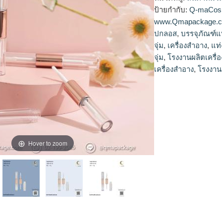
ป้ายกำกับ:
Q-maCos
www.Qmapackage.
ปกลอส
,
บรรจุภัณฑ์แท
จุ่ม
,
เครื่องสำอาง
,
แท่
จุ่ม
,
โรงงานผลิตเครื่
เครื่องสำอาง
,
โรงงาน
Hover to zoom