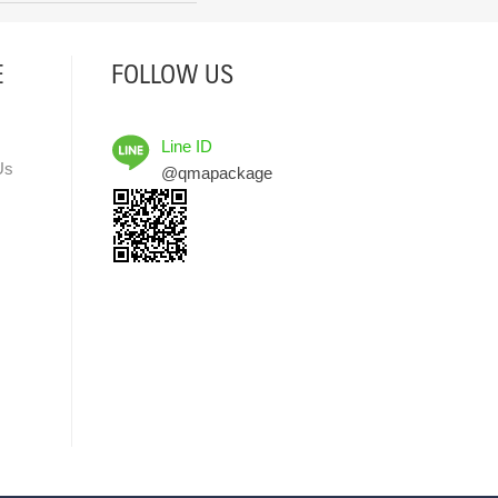
E
FOLLOW US
Line ID
Us
@qmapackage