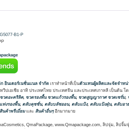
 LG5077-B1-P
 PP
package
ิก อินเตอร์เนชั่นแนล จำกัด
เราทำหน้าที่เป็น
ตัวแทนผู้ผลิตและจัดจำหน่
นทวีปเอเชีย อาทิ ประเทศไทย ประเทศจีน และประเทศเกาหลี เป็นต้น โดยส
 ขวดอะคริลิค
,
ขวดรองพื้น ขวดแก้วรองพื้น
,
ขวดสูญญากาศ ขวดเซรั่ม
,
ข
แท่งรองพื้น
,
ตลับคุชชั่น
,
ตลับบลัชออน
,
ตลับแป้ง
,
ตลับแป้งฝุ่น
,
ตลับอาย
สินค้าพรีเมี่ยม
และ
สินค้าอื่นๆ
อีกมากมาย
osmetics, QmaPackage, www.Qmapackage.com, ลิปจุ่ม, ลิปจิ้มจุ่ม, 