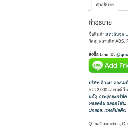
คำอธิบาย
คำอธิบาย
ชื่อสินค้า:
แท่งลิปจุ่ม
วัสดุ: พลาสติก ABS,
สั่งซื้อ Line ID:
@qma
บริษัท คิว-มา คอสเมต
กว่า 2,000 แบรนด์ ใ
แก้ว
,
กระปุกอะคริลิค
หลอดลิป หลอดโฟม
,
ปกลอส
,
แท่งลิปสติก
,
Q-maCosmetics, QmaC