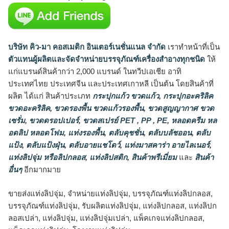
บริษัท คิว-มา คอสเมติก อินเตอร์เนชั่นแนล จำกัด
เราทำหน้าที่เป็น
ตัวแทนผู้ผลิตและจัดจำหน่ายบรรจุภัณฑ์เครื่องสำอางทุกชนิด
ให้
แก่แบรนด์สินค้ากว่า 2,000 แบรนด์ ในทวีปเอเชีย อาทิ
ประเทศไทย ประเทศจีน และประเทศเกาหลี เป็นต้น โดยสินค้าที่
ผลิต ได้แก่ สินค้าประเภท
กระปุกแก้ว ขวดแก้ว
,
กระปุกอะคริลิค
ขวดอะคริลิค
,
ขวดรองพื้น ขวดแก้วรองพื้น
,
ขวดสูญญากาศ ขวด
เซรั่ม
,
ขวดดรอปเปอร์
,
ขวดสเปรย์ PET , PP , PE
,
หลอดครีม หล
อดลิป หลอดโฟม
,
แท่งรองพื้น
,
ตลับคุชชั่น
,
ตลับบลัชออน
,
ตลับ
แป้ง
,
ตลับแป้งฝุ่น
,
ตลับอายแชโดว์
,
แท่งมาสคาร่า อายไลเนอร์
,
แท่งลิปจุ่ม หรือลิปกลอส
,
แท่งลิปสติก
,
สินค้าพรีเมี่ยม
และ
สินค้า
อื่นๆ
อีกมากมาย
ขายส่งแท่งลิปจุ่ม, จำหน่ายแท่งลิปจุ่ม, บรรจุภัณฑ์แท่งลิปกลอส,
บรรจุภัณฑ์แท่งลิปจุ่ม, รับผลิตแท่งลิปจุ่ม, แท่งลิปกลอส, แท่งลิปก
ลอสเปล่า, แท่งลิปจุ่ม, แท่งลิปจุ่มเปล่า, แพ็คเกจแท่งลิปกลอส,