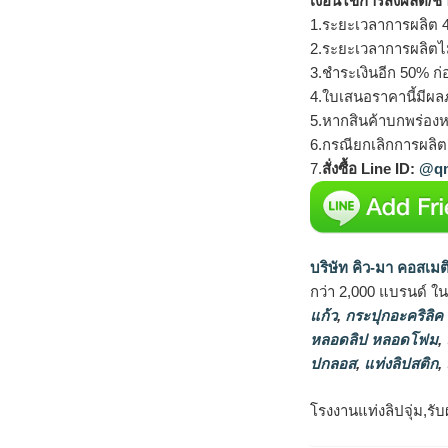
เงื่อนไขการสั่งผลิต/ช
1.ระยะเวลาการผลิต 4
2.ระยะเวลาการผลิตไ
3.ชำระเงินอีก 50% ก่
4.ใบเสนอราคานี้มีผลภ
5.หากสินค้าบกพร่องห
6.กรณียกเลิกการผลิตส
7.
สั่งซื้อ Line ID:
@qm
บริษัท คิว-มา คอสเมต
กว่า 2,000 แบรนด์ ใ
แก้ว
,
กระปุกอะคริลิค
หลอดลิป หลอดโฟม
,
ปกลอส
,
แท่งลิปสติก
,
โรงงานแท่งลิปจุ่ม,รับ