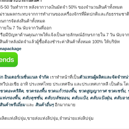
ำระเงิน/รับประกันสินค้า
5-50 วันทำการ หลังจากวางเงินมัดจำ 50% ของจำนวนสินค้าทั้งหมด
ม่รวมผลกระทบจากการทำงานของเครื่องจักรที่ผิดปกติและภัยธรรมชาต
อนการจัดส่งสินค้าทั้งหมด
ายใน 7 วัน นับจากวันที่ออก
รือมีปัญหาด้านคุณภาพให้แจ้งเป็นลายลักษณ์อักษรภายใน 7 วัน นับจากวั
ินค้าหลังมัดจำแล้วผู้ซื้อต้องชำระค่าสินค้าทั้งหมด 100% ให้บริษัท
apackage
ิก อินเตอร์เนชั่นแนล จำกัด
เราทำหน้าที่เป็น
ตัวแทนผู้ผลิตและจัดจำหน่
นทวีปเอเชีย อาทิ ประเทศไทย ประเทศจีน และประเทศเกาหลี เป็นต้น โดยส
 ขวดอะคริลิค
,
ขวดรองพื้น ขวดแก้วรองพื้น
,
ขวดสูญญากาศ ขวดเซรั่ม
,
ข
แท่งรองพื้น
,
ตลับคุชชั่น
,
ตลับบลัชออน
,
ตลับแป้ง
,
ตลับแป้งฝุ่น
,
ตลับอาย
สินค้าพรีเมี่ยม
และ
สินค้าอื่นๆ
อีกมากมาย
ผลิตแท่งลิปจุ่ม,ขายส่งแท่งลิปจุ่ม,จำหน่ายแท่งลิปจุ่ม