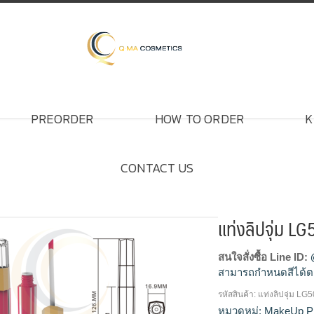
PREORDER
HOW TO ORDER
K
CONTACT US
แท่งลิปจุ่ม L
สนใจสั่งซื้อ Line ID:
สามารถกำหนดสีได้ต
รหัสสินค้า:
แท่งลิปจุ่ม LG
โรงงานแท่งลิปจุ่ม,รับ
หมวดหมู่:
MakeUp P