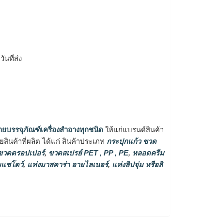
ิ
นที่ส่ง
ายบรรจุภัณฑ์เครื่องสำอางทุกชนิด
ให้แก่แบรนด์สินค้า
ินค้าที่ผลิต ได้แก่ สินค้าประเภท
กระปุกแก้ว ขวด
วดดรอปเปอร์
,
ขวดสเปรย์ PET , PP , PE
,
หลอดครีม
แชโดว์
,
แท่งมาสคาร่า อายไลเนอร์
,
แท่งลิปจุ่ม หรือลิ