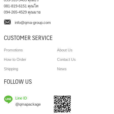
081-819-6151
คุณโท
094-265-4529
คุณมาย
info@qma-group.com
CUSTOMER SERVICE
Promotions
About Us
How to Order
Contact Us
Shipping
News
FOLLOW US
Line ID
@qmapackage