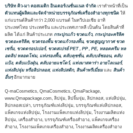
บริษัท คิว-มา คอสเมติก อินเตอร์เนชั่นแนล จำกัด
เราทำหน้าที่เป็น
ตัวแทนผู้ผลิตและจัดจำหน่ายบรรจุภัณฑ์เครื่องสำอางทุกชนิด
ให้
แก่แบรนด์สินค้ากว่า 2,000 แบรนด์ ในทวีปเอเชีย อาทิ
ประเทศไทย ประเทศจีน และประเทศเกาหลี เป็นต้น โดยสินค้าที่
ผลิต ได้แก่ สินค้าประเภท
กระปุกแก้ว ขวดแก้ว
,
กระปุกอะคริลิค
ขวดอะคริลิค
,
ขวดรองพื้น ขวดแก้วรองพื้น
,
ขวดสูญญากาศ ขวด
เซรั่ม
,
ขวดดรอปเปอร์
,
ขวดสเปรย์ PET , PP , PE
,
หลอดครีม หล
อดลิป หลอดโฟม
,
แท่งรองพื้น
,
ตลับคุชชั่น
,
ตลับบลัชออน
,
ตลับ
แป้ง
,
ตลับแป้งฝุ่น
,
ตลับอายแชโดว์
,
แท่งมาสคาร่า อายไลเนอร์
,
แท่งลิปจุ่ม หรือลิปกลอส
,
แท่งลิปสติก
,
สินค้าพรีเมี่ยม
และ
สินค้า
อื่นๆ
อีกมากมาย
Q-maCosmetics, QmaCosmetics, QmaPackage,
www.Qmapackage.com, ลิปจุ่ม, ลิปจิ้มจุ่ม, ลิปกลอส, แท่งลิปจุ่ม,
ลิปกลอสเปล่า, บรรจุภัณฑ์แท่งลิปจุ่ม, บรรจุภัณฑ์แท่งลิปกลอส,
แพ็คเกจแท่งลิปจุ่ม, โรงงานแพ็คเกจแท่งลิปจุ่ม, โรงงานผลิตแท่ง
ลิปจุ่ม, เครื่องสำอาง, บรรจุภัณฑ์เครื่องสำอาง, แพ็คเกจเครื่อง
สำอาง, โรงงานแพ็คเกจเครื่องสำอาง, โรงงานผลิตเครื่องสำอาง