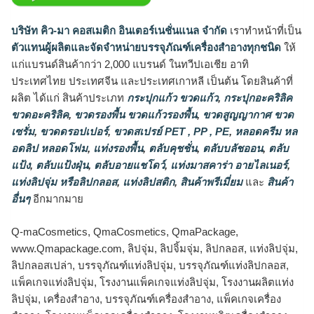
บริษัท คิว-มา คอสเมติก อินเตอร์เนชั่นแนล จำกัด
เราทำหน้าที่เป็น
ตัวแทนผู้ผลิตและจัดจำหน่ายบรรจุภัณฑ์เครื่องสำอางทุกชนิด
ให้
แก่แบรนด์สินค้ากว่า 2,000 แบรนด์ ในทวีปเอเชีย อาทิ
ประเทศไทย ประเทศจีน และประเทศเกาหลี เป็นต้น โดยสินค้าที่
ผลิต ได้แก่ สินค้าประเภท
กระปุกแก้ว ขวดแก้ว
,
กระปุกอะคริลิค
ขวดอะคริลิค
,
ขวดรองพื้น ขวดแก้วรองพื้น
,
ขวดสูญญากาศ ขวด
เซรั่ม
,
ขวดดรอปเปอร์
,
ขวดสเปรย์ PET , PP , PE
,
หลอดครีม หล
อดลิป หลอดโฟม
,
แท่งรองพื้น
,
ตลับคุชชั่น
,
ตลับบลัชออน
,
ตลับ
แป้ง
,
ตลับแป้งฝุ่น
,
ตลับอายแชโดว์
,
แท่งมาสคาร่า อายไลเนอร์
,
แท่งลิปจุ่ม หรือลิปกลอส
,
แท่งลิปสติก
,
สินค้าพรีเมี่ยม
และ
สินค้า
อื่นๆ
อีกมากมาย
Q-maCosmetics, QmaCosmetics, QmaPackage,
www.Qmapackage.com, ลิปจุ่ม, ลิปจิ้มจุ่ม, ลิปกลอส, แท่งลิปจุ่ม,
ลิปกลอสเปล่า, บรรจุภัณฑ์แท่งลิปจุ่ม, บรรจุภัณฑ์แท่งลิปกลอส,
แพ็คเกจแท่งลิปจุ่ม, โรงงานแพ็คเกจแท่งลิปจุ่ม, โรงงานผลิตแท่ง
ลิปจุ่ม, เครื่องสำอาง, บรรจุภัณฑ์เครื่องสำอาง, แพ็คเกจเครื่อง