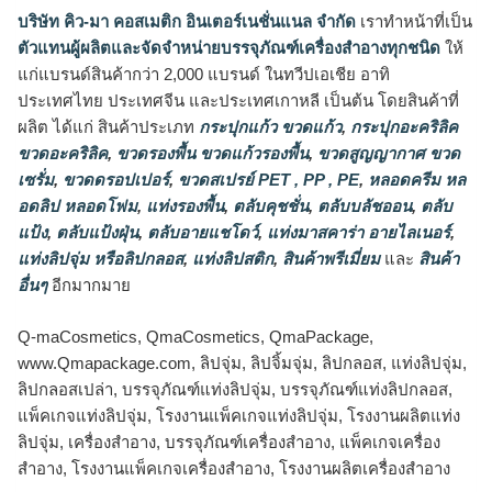
บริษัท คิว-มา คอสเมติก อินเตอร์เนชั่นแนล จำกัด
เราทำหน้าที่เป็น
ตัวแทนผู้ผลิตและจัดจำหน่ายบรรจุภัณฑ์เครื่องสำอางทุกชนิด
ให้
แก่แบรนด์สินค้ากว่า 2,000 แบรนด์ ในทวีปเอเชีย อาทิ
ประเทศไทย ประเทศจีน และประเทศเกาหลี เป็นต้น โดยสินค้าที่
ผลิต ได้แก่ สินค้าประเภท
กระปุกแก้ว ขวดแก้ว
,
กระปุกอะคริลิค
ขวดอะคริลิค
,
ขวดรองพื้น ขวดแก้วรองพื้น
,
ขวดสูญญากาศ ขวด
เซรั่ม
,
ขวดดรอปเปอร์
,
ขวดสเปรย์ PET , PP , PE
,
หลอดครีม หล
อดลิป หลอดโฟม
,
แท่งรองพื้น
,
ตลับคุชชั่น
,
ตลับบลัชออน
,
ตลับ
แป้ง
,
ตลับแป้งฝุ่น
,
ตลับอายแชโดว์
,
แท่งมาสคาร่า อายไลเนอร์
,
แท่งลิปจุ่ม หรือลิปกลอส
,
แท่งลิปสติก
,
สินค้าพรีเมี่ยม
และ
สินค้า
อื่นๆ
อีกมากมาย
Q-maCosmetics, QmaCosmetics, QmaPackage,
www.Qmapackage.com, ลิปจุ่ม, ลิปจิ้มจุ่ม, ลิปกลอส, แท่งลิปจุ่ม,
ลิปกลอสเปล่า, บรรจุภัณฑ์แท่งลิปจุ่ม, บรรจุภัณฑ์แท่งลิปกลอส,
แพ็คเกจแท่งลิปจุ่ม, โรงงานแพ็คเกจแท่งลิปจุ่ม, โรงงานผลิตแท่ง
ลิปจุ่ม, เครื่องสำอาง, บรรจุภัณฑ์เครื่องสำอาง, แพ็คเกจเครื่อง
สำอาง, โรงงานแพ็คเกจเครื่องสำอาง, โรงงานผลิตเครื่องสำอาง