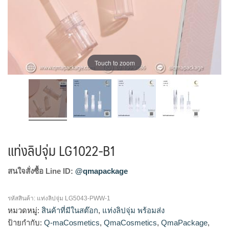
Touch to zoom
แท่งลิปจุ่ม LG1022-B1
สนใจสั่งซื้อ Line ID:
@qmapackage
รหัสสินค้า:
แท่งลิปจุ่ม LG5043-PWW-1
หมวดหมู่:
สินค้าที่มีในสต๊อก
,
แท่งลิปจุ่ม พร้อมส่ง
ป้ายกำกับ:
Q-maCosmetics
,
QmaCosmetics
,
QmaPackage
,